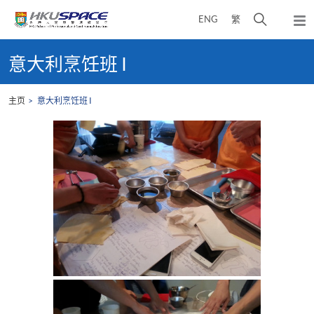
Skip
打
ENG
繁
to
弹
main
开
出
Main
content
搜
主
content
意大利烹饪班 I
菜
寻
start
单
介
主页
意大利烹饪班 I
面