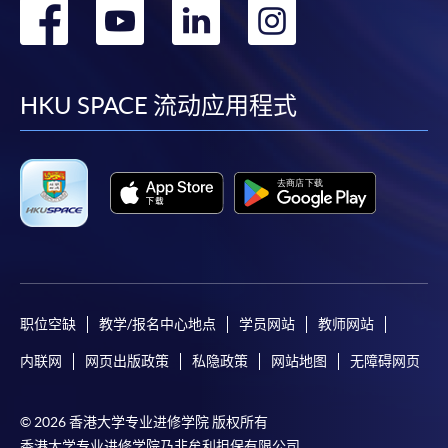
转
转
转
转
到
到
到
到
facebook
youtube
linkedin
instag
HKU SPACE 流动应用程式
职位空缺
教学/报名中心地点
学员网站
教师网站
内联网
网页出版政策
私隐政策
网站地图
无障碍网页
© 2026 香港大学专业进修学院 版权所有
香港大学专业进修学院乃非牟利担保有限公司