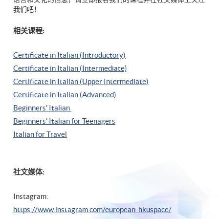
我们吧！
相关课程:
Certificate in Italian (Introductory)
Certificate in Italian (Intermediate)
Certificate in Italian (Upper Intermediate)
Certificate in Italian (Advanced)
Beginners' Italian
Beginners' Italian
for Teenagers
Italian for Travel
社文媒体:
Instagram:
https://www.instagram.com/european_hkuspace/