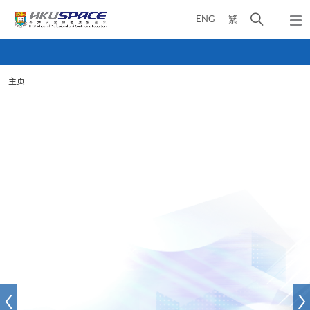
Skip
打
ENG
繁
to
弹
main
开
出
Main
content
搜
主
content
菜
寻
start
单
主页
介
面