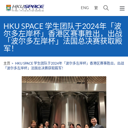
Skip
打
ENG
繁
to
弹
main
开
出
Main
content
搜
主
content
HKU SPACE 学生团队于2024年「波
菜
寻
start
尔多左岸杯」香港区赛事胜出，出战
单
介
「波尔多左岸杯」法国总决赛获取殿
面
军！
主页
HKU SPACE 学生团队于2024年「波尔多左岸杯」香港区赛事胜出，出战
「波尔多左岸杯」法国总决赛获取殿军！