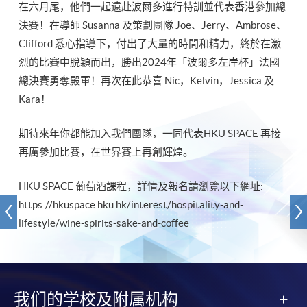
在六月尾，他們一起遠赴波爾多進行特訓並代表香港參加總
決賽！在導師 Susanna 及策劃團隊 Joe、Jerry、Ambrose、
Clifford 悉心指導下，付出了大量的時間和精力，終於在激
烈的比賽中脫穎而出，勝出2024年「波爾多左岸杯」法國
總決賽勇奪殿軍！再次在此恭喜 Nic，Kelvin，Jessica 及
Kara！
期待來年你都能加入我們團隊，一同代表HKU SPACE 再接
再厲參加比賽，在世界賽上再創輝煌。
HKU SPACE 葡萄酒課程，詳情及報名請瀏覽以下網址:
https://hkuspace.hku.hk/interest/hospitality-and-
lifestyle/wine-spirits-sake-and-coffee
我们的学校及附属机构