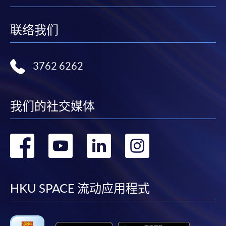
联络我们
3762 6262
我们的社交媒体
转
转
转
转
到
到
到
到
facebook
youtube
linkedin
instag
HKU SPACE 流动应用程式