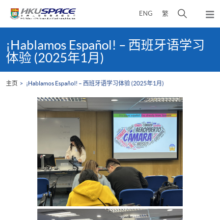
Skip
打
ENG
繁
to
弹
main
开
出
Main
content
搜
主
content
¡Hablamos Español! – 西班牙语学习
菜
寻
start
体验 (2025年1月)
单
介
面
主页
¡Hablamos Español! – 西班牙语学习体验 (2025年1月)