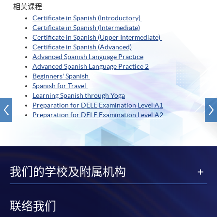
相关课程:
Certificate in Spanish (Introductory)
Certificate in Spanish (Intermediate)
Certificate in Spanish (Upper Intermediate)
Certificate in Spanish (A
dvanced)
Advanced Spanish Language Practice
Advanced Spanish Language Practice
2
Beginners' Spanish
Spanish for Travel
Learning Spanish through Yoga
Preparation for DELE Examination Level A1
Preparation for DELE Examination Level A2
我们的学校及附属机构
联络我们