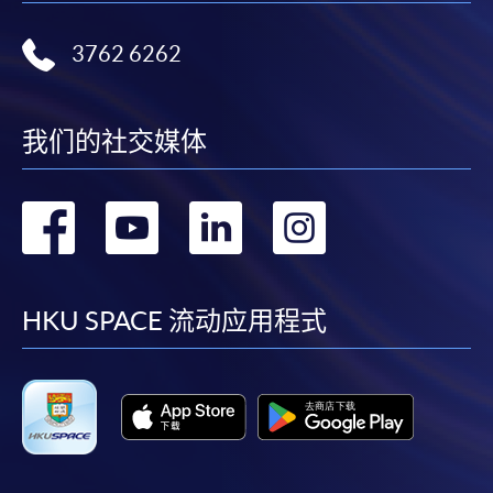
3762 6262
我们的社交媒体
转
转
转
转
到
到
到
到
facebook
youtube
linkedin
instag
HKU SPACE 流动应用程式