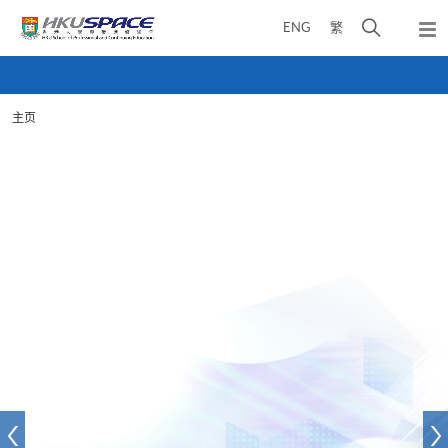
Skip
打
ENG
繁
to
弹
main
开
出
Main
content
搜
主
content
菜
寻
start
单
主页
介
面