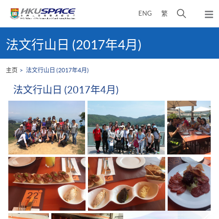
Skip
打
ENG
繁
to
弹
main
开
出
Main
content
搜
主
content
法文行山日 (2017年4月)
菜
寻
start
单
介
主页
法文行山日 (2017年4月)
面
法文行山日 (2017年4月)