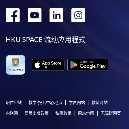
转
转
转
转
到
到
到
到
facebook
youtube
linkedin
instag
HKU SPACE 流动应用程式
职位空缺
教学/报名中心地点
学员网站
教师网站
内联网
网页出版政策
私隐政策
网站地图
无障碍网页