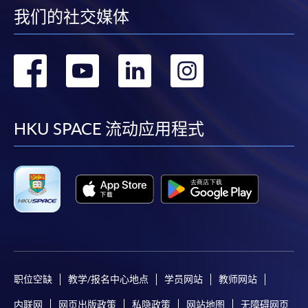
我们的社交媒体
转
转
转
转
到
到
到
到
facebook
youtube
linkedin
instag
HKU SPACE 流动应用程式
职位空缺
教学/报名中心地点
学员网站
教师网站
内联网
网页出版政策
私隐政策
网站地图
无障碍网页