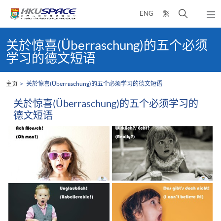
Skip
打
ENG
繁
to
弹
main
开
出
Main
content
搜
主
content
关於惊喜(Überraschung)的五个必须
菜
寻
start
学习的德文短语
单
介
面
主页
关於惊喜(Überraschung)的五个必须学习的德文短语
关於惊喜(Überraschung)的五个必须学习的
德文短语