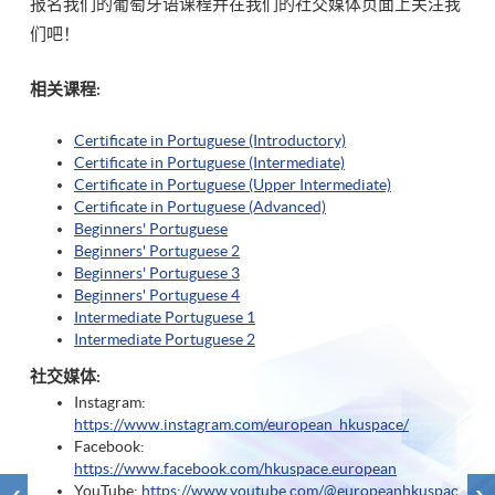
报名我们的葡萄牙语课程并在我们的社交媒体页面上关注我
们吧！
相关课程:
Certificate in Portuguese (Introductory)
Certificate in Portuguese (Intermediate)
Certificate in Portuguese (Upper Intermediate)
Certificate in Portuguese (Advanced)
Beginners' Portuguese
Beginners' Portuguese 2
Beginners' Portuguese 3
Beginners' Portuguese 4
Intermediate Portuguese 1
Intermediate Portuguese 2
社交媒体:
Instagram:
https://www.instagram.com/european_hkuspace/
Facebook:
https://www.facebook.com/hkuspace.european
YouTube:
https://www.youtube.com/@europeanhkuspac