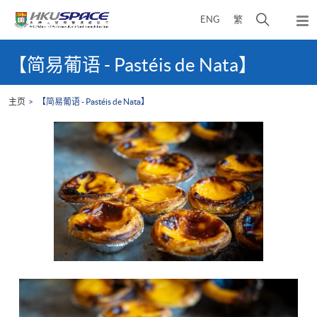
Skip
打
ENG
繁
to
弹
main
开
出
Main
content
搜
主
content
【简易葡语 - Pastéis de Nata】
菜
寻
start
单
介
主页
【简易葡语 - Pastéis de Nata】
面