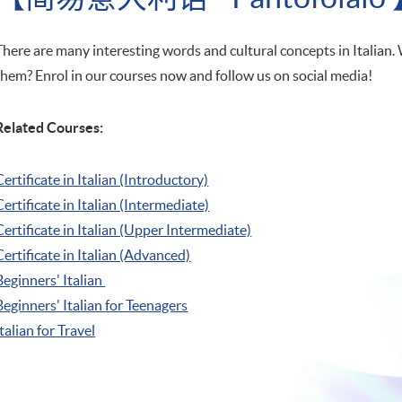
There are many interesting words and cultural concepts in Italian.
them? Enrol in our courses now and follow us on social media!
Related Courses:
Certificate in Italian (Introductory)
Certificate in Italian (Intermediate)
Certificate in Italian (Upper Intermediate)
Certificate in Italian (Advanced)
Beginners' Italian
Beginners' Italian
for Teenagers
Italian for Travel