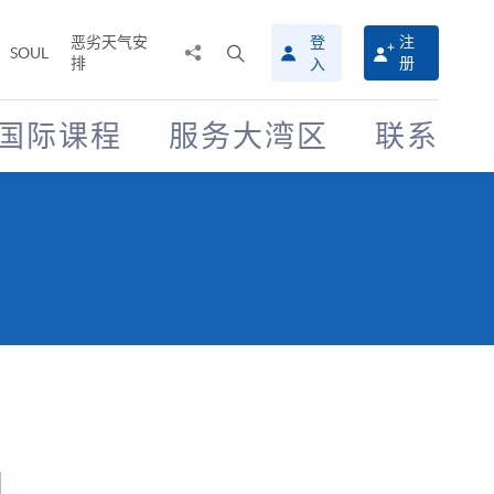
恶劣天气安
登
注
分
打
SOUL
排
册
入
享
开
至
搜
寻
国际课程
服务大湾区
联系
介
面
 】