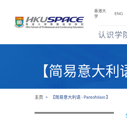
Skip
to
香港大
ENG
main
学
content
认识学
Main
content
start
【简易意大利语 - 
主页
【简易意大利语 - Pantofolaio 】