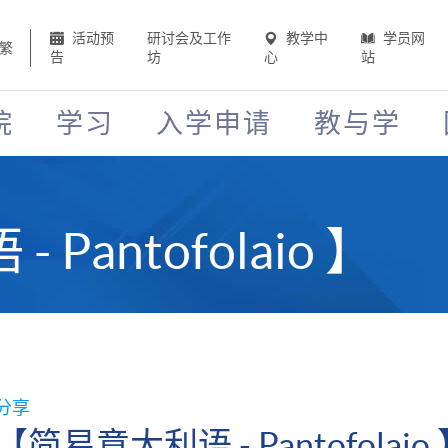
活动预
研讨会及工作
教学中
学员网
繁
告
坊
心
站
院
学习
入学申请
教与学
Pantofolaio 】
分享
【简易意大利语 - Pantofolaio