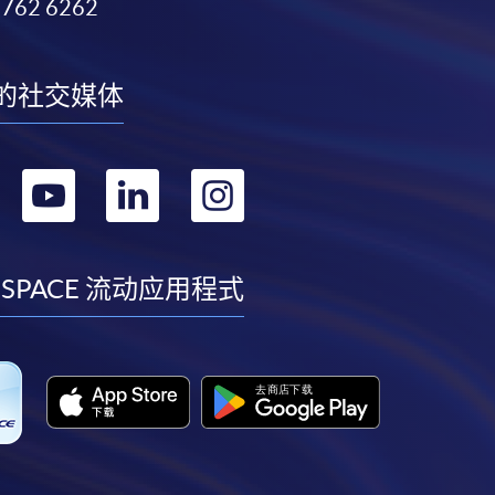
3762 6262
的社交媒体
转
转
转
转
到
到
到
到
facebook
youtube
linkedin
instagram
 SPACE 流动应用程式