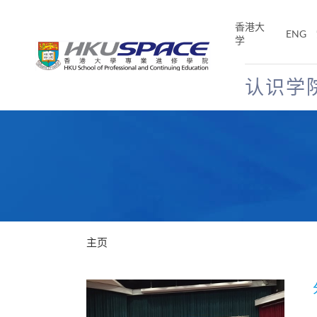
Skip
to
香港大
ENG
main
学
content
认识学
Main
content
start
主页