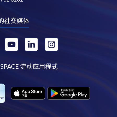
的社交媒体
转
转
转
转
到
到
到
到
facebook
youtube
linkedin
instagram
 SPACE 流动应用程式