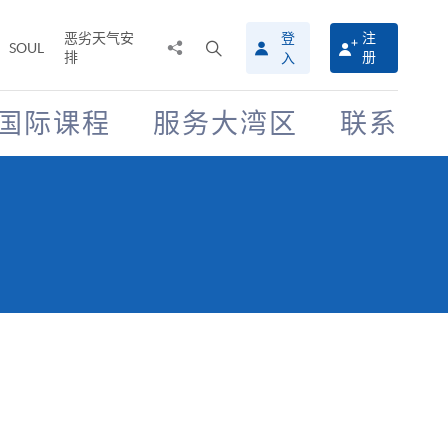
恶劣天气安
登
注
分
打
SOUL
排
册
入
享
开
至
搜
寻
国际课程
服务大湾区
联系
介
面