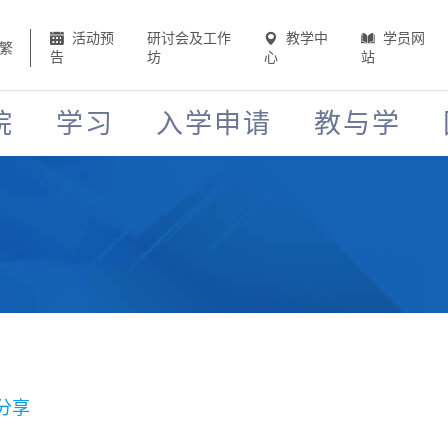
活动预
研讨会及工作
教学中
学员网
繁
告
坊
心
站
院
学习
入学申请
教与学
分享