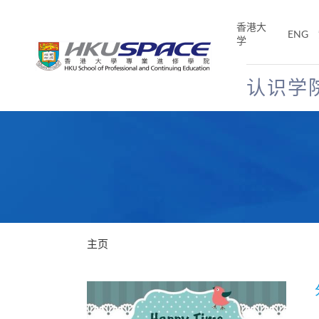
Skip
to
香港大
ENG
main
学
content
认识学
Main
content
start
主页