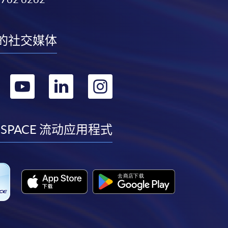
的社交媒体
转
转
转
转
到
到
到
到
facebook
youtube
linkedin
instagram
 SPACE 流动应用程式