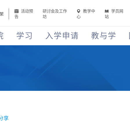
活动预
研讨会及工作
教学中
学员网
繁
告
坊
心
站
院
学习
入学申请
教与学
分享