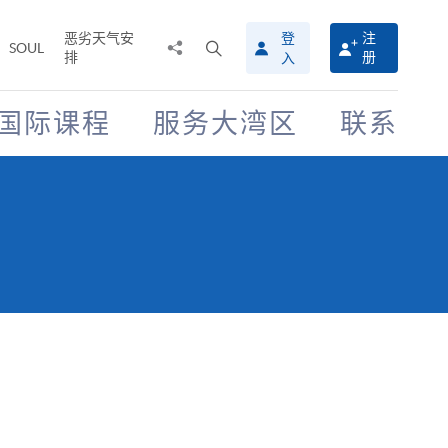
恶劣天气安
登
注
分
打
SOUL
排
册
入
享
开
至
搜
寻
国际课程
服务大湾区
联系
介
面