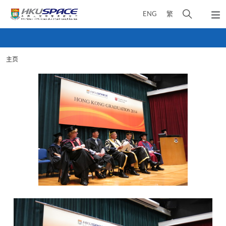
Skip
打
ENG
繁
to
弹
main
开
出
Main
content
搜
主
content
菜
寻
start
单
主页
介
面