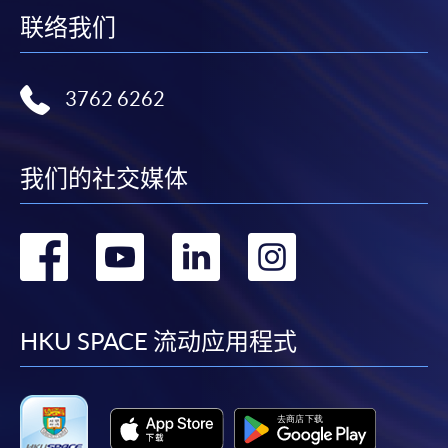
联络我们
3762 6262
我们的社交媒体
转
转
转
转
到
到
到
到
facebook
youtube
linkedin
instag
HKU SPACE 流动应用程式