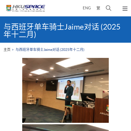
Skip
打
ENG
繁
to
弹
main
开
出
Main
content
搜
主
content
与西班牙单车骑士Jaime对话 (2025
菜
寻
start
年十二月)
单
介
面
主页
与西班牙单车骑士Jaime对话 (2025年十二月)