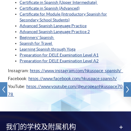
Certificate in Spanish (Upper Intermediate)
Certificate in Spanish (A
dvanced)
Certificate
for Module (Introductory Spanish for
Secondary School Students)
Advanced Spanish Language Practice
Advanced Spanish Language Practice
2
Beginners' Spanish
Spanish for Travel
Learning Spanish through Yoga
Preparation for DELE Examination Level A1
Preparation for DELE Examination Level A2
Instagram:
https://www.instagram.com/hkuspace_spanish/
Facebook:
https://www.facebook.com/hkuspace.spanish/
YouTube:
https://www.youtube.com/@europeanhkuspace70
78
我们的学校及附属机构