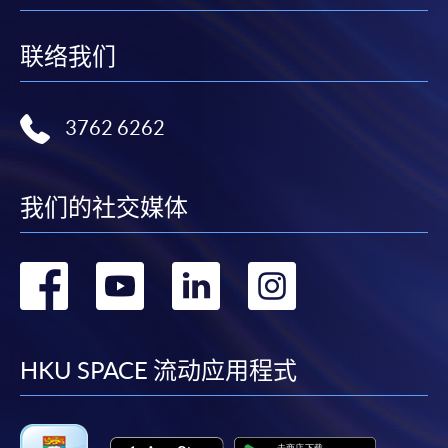
联络我们
3762 6262
我们的社交媒体
转
转
转
转
到
到
到
到
facebook
youtube
linkedin
instag
HKU SPACE 流动应用程式