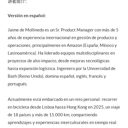
讲者简介：
Versión en español:
Jaime de Mollinedo es un Sr. Product Manager con más de 5
años de experiencia internacional en gestión de producto y
operaciones, principalmente en Amazon (España, México y
Latinoamérica). Ha liderado equipos multidisciplinares en
proyectos de alto impacto, desde mejoras tecnológicas
hasta expansión logística. Ingeniero por la Universidad de
Bath (Reino Unido), domina español, inglés, francés y
portugués.
Actualmente está embarcado en un reto personal: recorrer
en bicicleta desde Lisboa hasta Hong Kong en 2025, un viaje
de 18 países y más de 15.000 km, compartiendo
aprendizajes y experiencias interculturales en tiempo real.