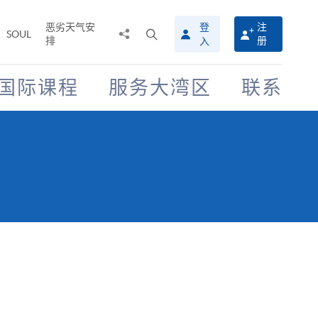
恶劣天气安
登
注
分
打
SOUL
排
册
入
享
开
至
搜
寻
国际课程
服务大湾区
联系
介
面