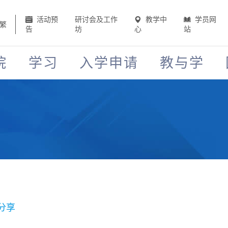
活动预
研讨会及工作
教学中
学员网
繁
告
坊
心
站
院
学习
入学申请
教与学
分享