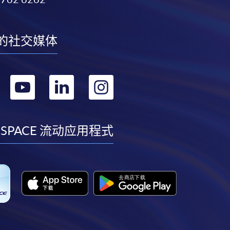
的社交媒体
转
转
转
转
到
到
到
到
facebook
youtube
linkedin
instagram
 SPACE 流动应用程式