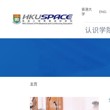
Skip
to
香港大
ENG
main
学
content
认识学
Main
content
start
主页