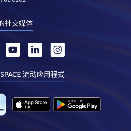
的社交媒体
转
转
转
转
到
到
到
到
facebook
youtube
linkedin
instagram
 SPACE 流动应用程式