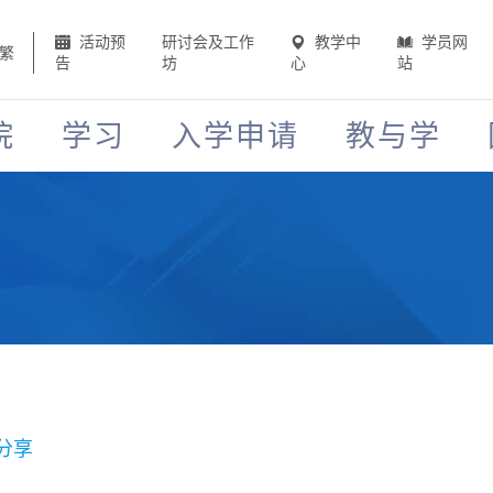
活动预
研讨会及工作
教学中
学员网
繁
告
坊
心
站
院
学习
入学申请
教与学
分享