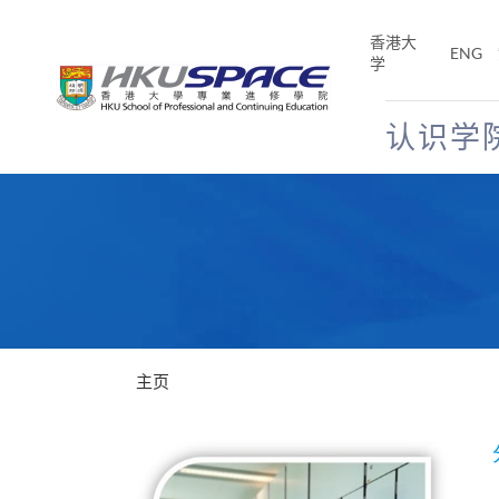
Skip
to
香港大
ENG
main
学
content
认识学
Main
content
start
主页