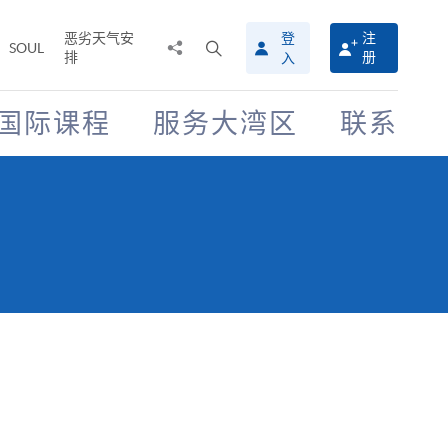
恶劣天气安
登
注
分
打
SOUL
排
册
入
享
开
至
搜
寻
国际课程
服务大湾区
联系
介
面