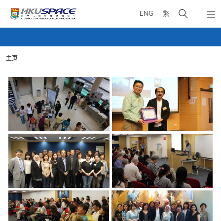
Skip
打
ENG
繁
to
弹
main
开
出
Main
content
搜
主
content
菜
寻
start
单
主页
介
面