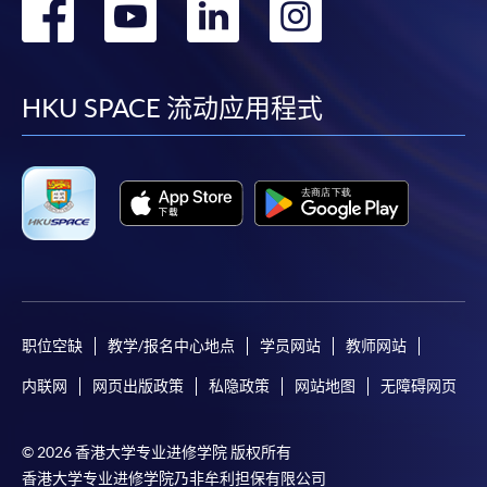
转
转
转
转
到
到
到
到
facebook
youtube
linkedin
instag
HKU SPACE 流动应用程式
职位空缺
教学/报名中心地点
学员网站
教师网站
内联网
网页出版政策
私隐政策
网站地图
无障碍网页
© 2026 香港大学专业进修学院 版权所有
香港大学专业进修学院乃非牟利担保有限公司