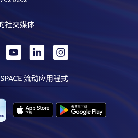
的社交媒体
转
转
转
转
到
到
到
到
facebook
youtube
linkedin
instagram
 SPACE 流动应用程式