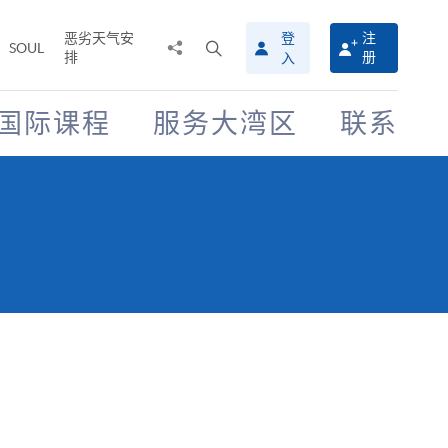
恶劣天气安
登
注
分
打
SOUL
排
册
入
享
开
至
搜
寻
国际课程
服务大湾区
联系
介
面