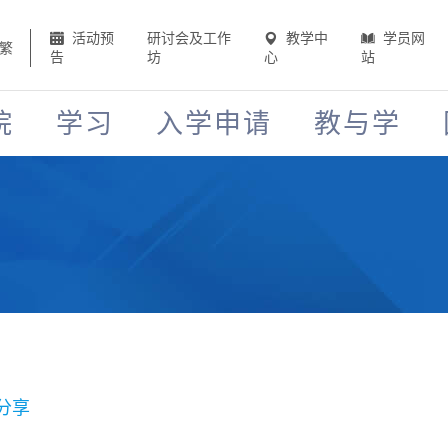
活动预
研讨会及工作
教学中
学员网
繁
告
坊
心
站
院
学习
入学申请
教与学
分享