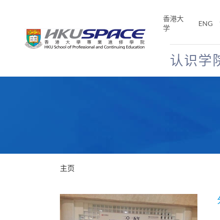
Skip
to
香港大
ENG
main
学
content
认识学
Main
content
start
主页