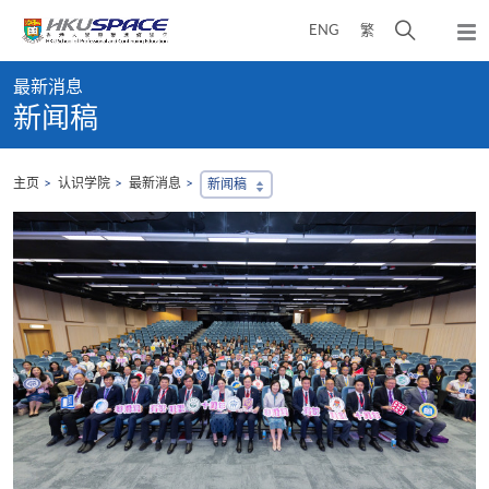
Skip
打
ENG
繁
to
弹
main
开
出
Main
content
搜
主
最新消息
content
菜
寻
新闻稿
start
单
介
面
主页
认识学院
最新消息
新闻稿
，
会
地