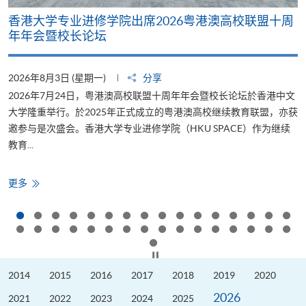
香港大学专业进修学院出席2026粤港澳高校联盟十周
年年会暨校长论坛
2026年8月3日 (星期一)
分享
2
2026年7月24日，粤港澳高校联盟十周年年会暨校长论坛於香港中文
大学隆重举行。於2025年正式成立的粤港澳高校继续教育联盟，亦获
邀参与是次盛会。香港大学专业进修学院（HKU SPACE）作为继续
教育...
少
香
更多
港
大
学
专
业
进
修
按下以暂停幻灯片
学
院
2014
2015
2016
2017
2018
2019
2020
出
席
2026
2026
2021
2022
2023
2024
2025