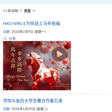
粤
港
澳
13 新闻稿
高
消息
校
联
盟
HKU SPACE为你送上马年祝福
十
周
日期
年
2026年2月9日 (星期一)
年
分享
会
暨
校
长
论
坛
学院与皇后大学签署合作备忘录
日期
2026年1月20日 (星期二)