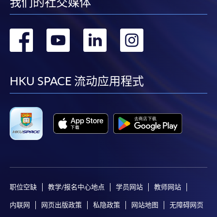
我们的社交媒体
转
转
转
转
到
到
到
到
facebook
youtube
linkedin
instag
HKU SPACE 流动应用程式
职位空缺
教学/报名中心地点
学员网站
教师网站
内联网
网页出版政策
私隐政策
网站地图
无障碍网页