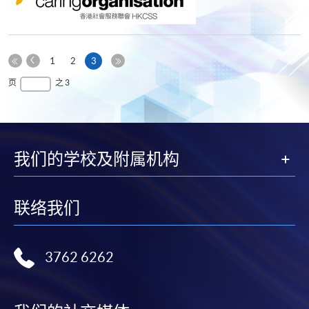
上
本
1
2
3
一
第
页
最
页
之 3
页
一
后
页
一
页
我们的学校及附属机构
联络我们
3762 6262