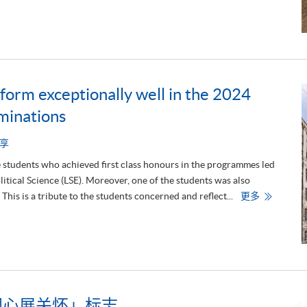
青
年
干
部
港
情
专
题
研
orm exceptionally well in the 2024
修
」
minations
圆
满
结
束
享
：
多
e students who achieved first class honours in the programmes led
元
tical Science (LSE). Moreover, one of the students was also
学
习
H
is is a tribute to the students concerned and reflect...
更多
助
K
力
U
未
S
来
P
发
A
展
C
E
s
t
u
d
同心展关怀」标志