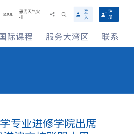
恶劣天气安
登
注
分
打
SOUL
排
册
入
享
开
至
搜
寻
国际课程
服务大湾区
联系
介
面
学专业进修学院出席