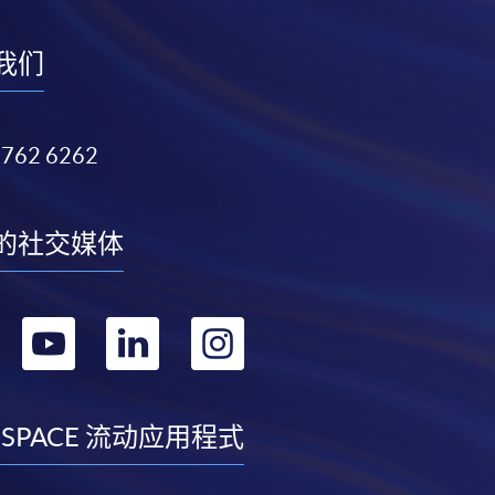
我们
3762 6262
的社交媒体
转
转
转
转
到
到
到
到
facebook
youtube
linkedin
instagram
 SPACE 流动应用程式