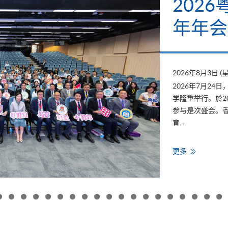
202
年年会
2026年8月3日 (
2026年7月2
学隆重举行。於2
参与是次盛会。香
育...
香
更多
港
大
学
专
业
进
修
学
院
出