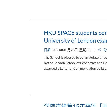
HKU SPACE students perf
University of London exa
日期
2024年10月23日 (星期三)
分
The School is pleased to congratulate thre
by the London School of Economics and Poli
awarded a Letter of Commendation by LSE. Th
学院连续第15年获颁「