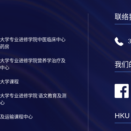
e
2
0
2
联络
4
U
n
i
v
e
大学专业进修学院中医临床中心
r
药房
s
i
t
y
大学专业进修学院营养学治疗及
o
我们
f
中心
L
o
n
大学课程
d
o
n
大学专业进修学院 语文教育及测
e
x
心
a
m
i
HKU
n
及运输课程中心
a
t
i