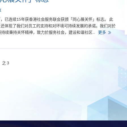
e
n
t
享
s
p
，已连续15年获香港社会服务联会获颁「同心展关怀」标志。 此
e
r
，还体现了我们对员工的支持和对环境可持续发展的承诺。我们对於
f
学
持续秉持关怀精神，致力於服务社会，建设和谐社区...
更多
o
院
r
连
m
续
e
第
x
1
c
5
e
年
p
之 3
获
t
颁
i
「
o
同
n
心
a
展
l
关
l
怀
y
」
w
标
e
志
l
l
i
n
t
h