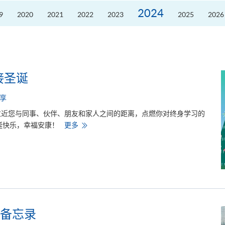
席
2026
2024
9
2020
2021
2022
2023
2025
2026
粤
港
澳
高
校
联
盟
十
周
接圣诞
年
年
会
享
暨
校
拉近您与同事、伙伴、朋友和家人之间的距离，点燃你对终身学习的
长
论
H
诞快乐，幸福安康！
更多
坛
K
U
S
P
A
C
E
与
你
一
同
迎
备忘录
接
圣