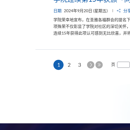
日期
2024年9月20日 (星期五)
分
学院荣幸地宣布，在圣雅各福群会的提名下
项殊荣不仅彰显了学院对社区的深切关怀
连续15年获得此项认可感到无比欣喜，并将
本
下
1
2
3
页
一
最
页
页
后
一
页