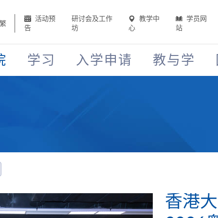
活动预
研讨会及工作
教学中
学员网
繁
告
坊
心
站
院
学习
入学申请
教与学
香港大