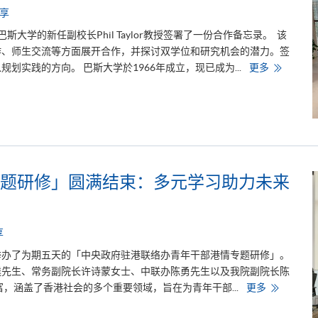
诞
享
巴斯大学的新任副校长Phil Taylor教授签署了一份合作备忘录。 该
作、师生交流等方面展开合作，并探讨双学位和研究机会的潜力。签
学
划实践的方向。 巴斯大学於1966年成立，现已成为...
更多
院
与
巴
斯
大
学
签
署
合
作
备
题研修」圆满结束：多元学习助力未来
忘
录
享
院举办了为期五天的「中央政府驻港联络办青年干部港情专题研修」。
逵先生、常务副院长许诗蒙女士、中联办陈勇先生以及我院副院长陈
「
，涵盖了香港社会的多个重要领域，旨在为青年干部...
更多
中
联
办