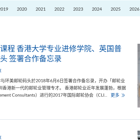
划
2026」
2019
2020
2021
2022
2023
2024
2025
2026
推
动
低
碳
与
ESG
发
展
课程 香港大学专业进修学院、英国普
头 签署合作备忘录
享
与环美邮轮码头於2018年6月6日签署合作备忘录，开办「邮轮业
训香港新一代的邮轮业管理专才。 香港邮轮业近年发展蓬勃，根据
开
nt Consultants）进行的2017年国际邮轮协会（CLI...
更多
办
邮
轮
业
管
理
学
士
学
享
位