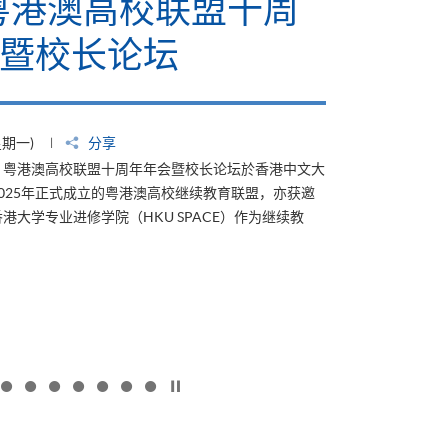
计划2026」 推动低
育数
SG发展
2026年5月27日
香港大学专业进
(星期四)
分享
次合作标志着学
起成为「低碳关怀标签」计划的支持伙伴。该计划於
是香港历史最悠久、亦具公信力的认证之一；至今已颁
，表扬并赋能企业及机构，涵盖各行各业，致力於减少
香
更多
港
大
学
专
业
进
修
学
院
按下以暂停幻灯片
与
Google
Cloud
携
手