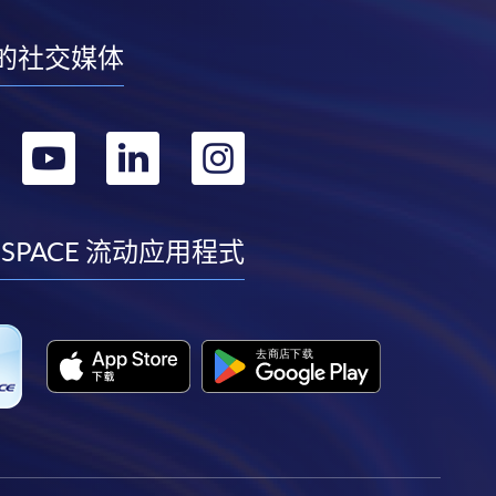
的社交媒体
转
转
转
转
到
到
到
到
facebook
youtube
linkedin
instagram
 SPACE 流动应用程式