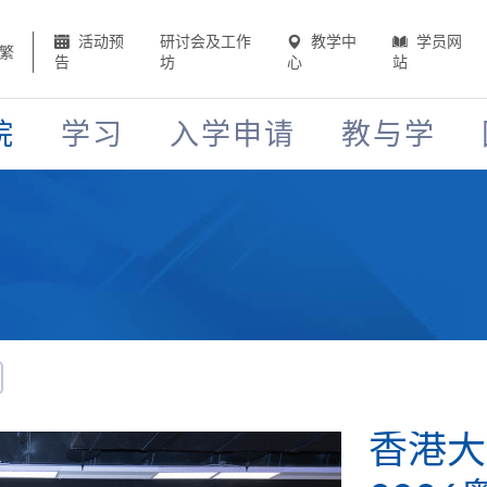
活动预
研讨会及工作
教学中
学员网
繁
告
坊
心
站
院
学习
入学申请
教与学
HKU 