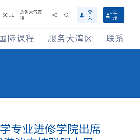
恶劣天气安
登
注
分
打
SOUL
排
册
入
享
开
至
搜
寻
国际课程
服务大湾区
联系
介
面
SPACE 支持「低碳关
香港大