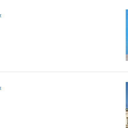
备
忘
录
享
享