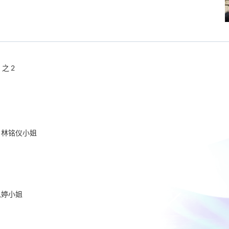
之 2
 林铭仪小姐
思婷小姐