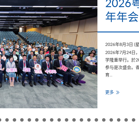
怀标签
碳与E
2026年7月23日 
学院自2019年
2011年推出，
发逾500个标签
碳排放。&...
HKU
更多
SPACE
支
持
「低
碳
关
怀
标
签
计