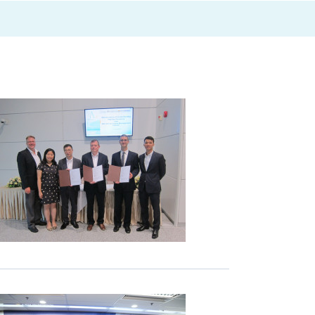
合
作
以
人
工
智
能
驱
动
教
育
数
码
转
型