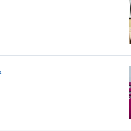
课
程
香
港
大
学
专
业
进
修
学
院
、
英
国
普
理
茅
享
斯
大
学
与
环
美
邮
轮
码
头
签
署
合
作