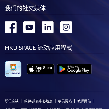
我们的社交媒体
转
转
转
转
到
到
到
到
facebook
youtube
linkedin
instag
HKU SPACE 流动应用程式
职位空缺
教学/报名中心地点
学员网站
教师网站