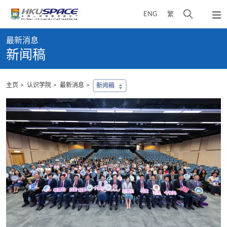
Skip
打
ENG
繁
to
弹
main
开
出
Main
content
搜
主
最新消息
content
菜
寻
新闻稿
start
单
介
面
主页
认识学院
最新消息
新闻稿
，
会
地