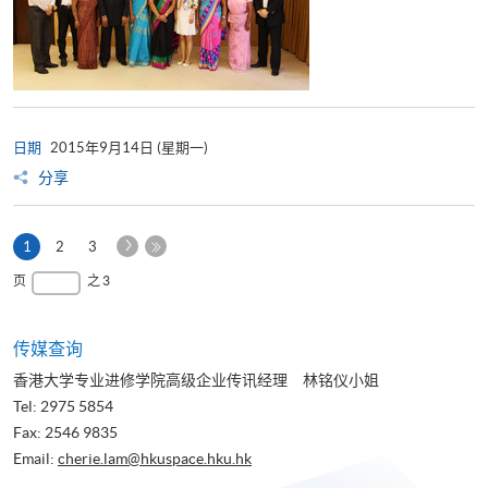
日期
2015年9月14日 (星期一)
分享
下
本
1
2
3
一
页
最
页
之 3
页
后
一
页
传媒查询
香港大学专业进修学院高级企业传讯经理 林铭仪小姐
Tel: 2975 5854
Fax: 2546 9835
Email:
cherie.lam@hkuspace.hku.hk