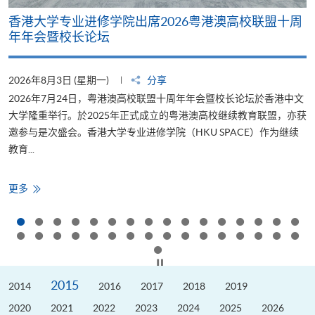
香港大学专业进修学院出席2026粤港澳高校联盟十周
年年会暨校长论坛
2026年8月3日 (星期一)
分享
2
2026年7月24日，粤港澳高校联盟十周年年会暨校长论坛於香港中文
大学隆重举行。於2025年正式成立的粤港澳高校继续教育联盟，亦获
邀参与是次盛会。香港大学专业进修学院（HKU SPACE）作为继续
教育...
少
香
更多
港
大
学
专
业
进
修
按下以暂停幻灯片
学
院
2015
2014
出
2016
2017
2018
2019
席
2026
2020
2021
2022
2023
2024
2025
2026