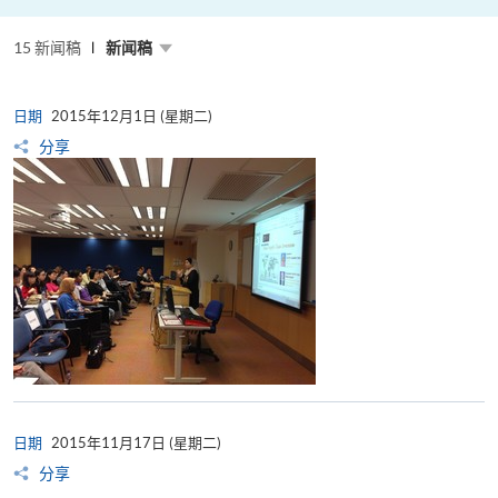
粤
港
澳
15 新闻稿
高
新闻稿
校
联
盟
十
日期
2015年12月1日 (星期二)
周
年
分享
年
会
暨
校
长
论
坛
日期
2015年11月17日 (星期二)
分享