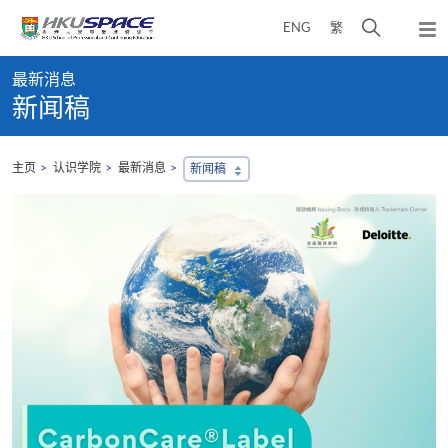
Skip
打
ENG
繁
to
弹
main
开
出
Main
content
搜
主
最新消息
content
菜
寻
新闻稿
start
单
介
面
主页
认识学院
最新消息
新闻稿