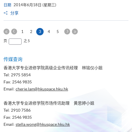
日期
2014年6月18日 (星期三)
分享
上
下
本
1
2
3
4
5
一
一
第
页
最
页
之 5
页
页
一
后
页
一
页
传媒查询
香港大学专业进修学院高级企业传讯经理 林铭仪小姐
Tel: 2975 5854
Fax: 2546 9835
Email:
cherie.lam@hkuspace.hku.hk
香港大学专业进修学院市场传讯助理 黄思婷小姐
Tel: 2910 7586
Fax: 2546 9835
Email:
stella.wong@hkuspace.hku.hk