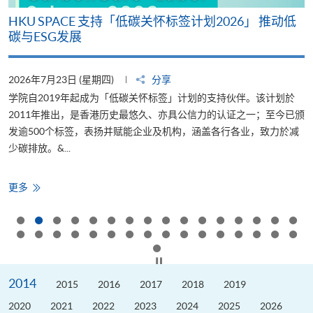
周
HKU SPACE 支持「低碳关怀标签计划2026」 推动低
碳与ESG发展
2026年7月23日 (星期四)
分享
2
文
学院自2019年起成为「低碳关怀标签」计划的支持伙伴。该计划於
香
获
2011年推出，是香港历史最悠久、亦具公信力的认证之一；至今已颁
续
发逾500个标签，表扬并赋能企业及机构，涵盖各行各业，致力於减
少碳排放。&...
育
HKU
更多
SPACE
支
持
「低
碳
关
怀
按下以暂停幻灯片
标
签
2014
计
2015
2016
2017
2018
2019
划
2026」
2020
2021
2022
2023
2024
2025
2026