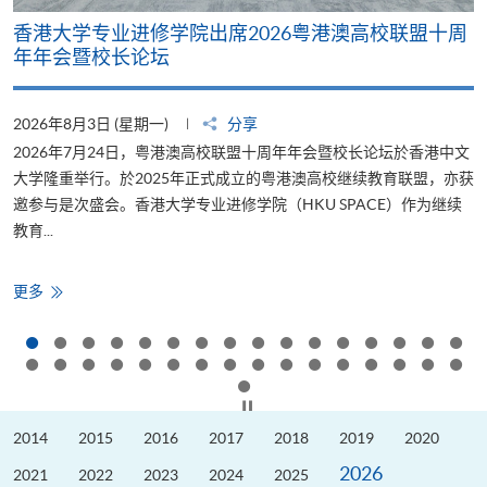
香港大学专业进修学院出席2026粤港澳高校联盟十周
年年会暨校长论坛
2026年8月3日 (星期一)
分享
2
2026年7月24日，粤港澳高校联盟十周年年会暨校长论坛於香港中文
大学隆重举行。於2025年正式成立的粤港澳高校继续教育联盟，亦获
邀参与是次盛会。香港大学专业进修学院（HKU SPACE）作为继续
教育...
少
香
更多
港
大
学
专
业
进
修
按下以暂停幻灯片
学
院
2014
2015
2016
2017
2018
2019
2020
出
席
2026
2026
2021
2022
2023
2024
2025