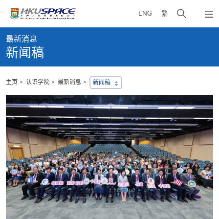
Skip
打
ENG
繁
to
弹
main
开
出
Main
content
搜
主
最新消息
content
菜
寻
新闻稿
start
单
介
面
主页
认识学院
最新消息
新闻稿
，
会
地