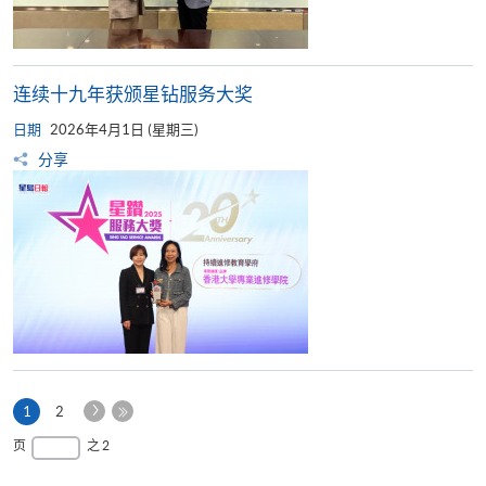
连续十九年获颁星钻服务大奖
日期
2026年4月1日 (星期三)
分享
下
本
1
2
一
页
最
页
之 2
页
后
一