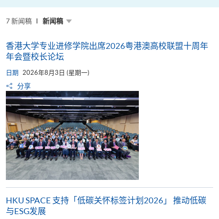
粤
港
澳
7 新闻稿
高
新闻稿
校
联
盟
香港大学专业进修学院出席2026粤港澳高校联盟十周年
十
周
年会暨校长论坛
年
年
日期
2026年8月3日 (星期一)
会
暨
分享
校
长
论
坛
HKU SPACE 支持「低碳关怀标签计划2026」 推动低碳
与ESG发展