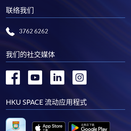
联络我们
3762 6262
我们的社交媒体
转
转
转
转
到
到
到
到
facebook
youtube
linkedin
instag
HKU SPACE 流动应用程式