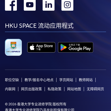
转
转
转
转
到
到
到
到
facebook
youtube
linkedin
instag
HKU SPACE 流动应用程式
职位空缺
教学/报名中心地点
学员网站
教师网站
内联网
网页出版政策
私隐政策
网站地图
无障碍网页
© 2026 香港大学专业进修学院 版权所有
香港大学专业进修学院乃非牟利担保有限公司