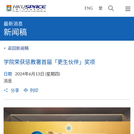
Skip
打
ENG
繁
to
弹
main
开
出
Main
content
搜
主
最新消息
content
菜
寻
新闻稿
start
单
介
面
<
返回新闻稿
学院荣获惩教署首届「更生伙伴」奖项
日期
2024年6月13日 (星期四)
消息
分享
列印