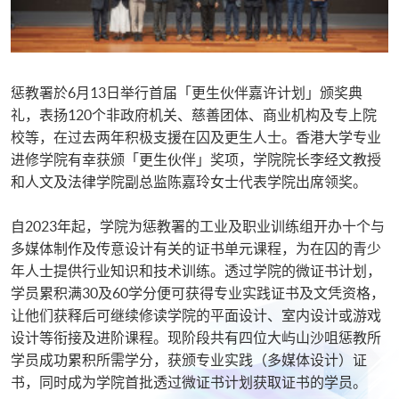
惩教署於6月13日举行首届「更生伙伴嘉许计划」颁奖典
礼，表扬120个非政府机关、慈善团体、商业机构及专上院
校等，在过去两年积极支援在囚及更生人士。香港大学专业
进修学院有幸获颁「更生伙伴」奖项，学院院长李经文教授
和人文及法律学院副总监陈嘉玲女士代表学院出席领奖。
自2023年起，学院为惩教署的工业及职业训练组开办十个与
多媒体制作及传意设计有关的证书单元课程，为在囚的青少
年人士提供行业知识和技术训练。透过学院的微证书计划，
学员累积满30及60学分便可获得专业实践证书及文凭资格，
让他们获释后可继续修读学院的平面设计、室内设计或游戏
设计等衔接及进阶课程。现阶段共有四位大屿山沙咀惩教所
学员成功累积所需学分，获颁专业实践（多媒体设计）证
书，同时成为学院首批透过微证书计划获取证书的学员。