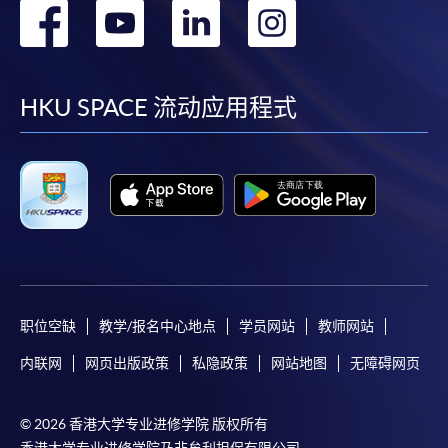
转
转
转
转
到
到
到
到
facebook
youtube
linkedin
instag
HKU SPACE 流动应用程式
职位空缺
教学/报名中心地点
学员网站
教师网站
内联网
网页出版政策
私隐政策
网站地图
无障碍网页
© 2026 香港大学专业进修学院 版权所有
香港大学专业进修学院乃非牟利担保有限公司