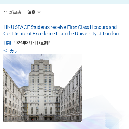
粤
港
澳
11 新闻稿
高
消息
校
联
盟
HKU SPACE Students receive First Class Honours and
十
周
Certificate of Excellence from the University of London
年
年
日期
2024年3月7日 (星期四)
会
暨
分享
校
长
论
坛