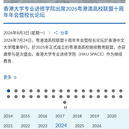
香港大学专业进修学院出席2026粤港澳高校联盟十周
年年会暨校长论坛
2026年8月3日 (星期一)
分享
2
2026年7月24日，粤港澳高校联盟十周年年会暨校长论坛於香港中文
大学隆重举行。於2025年正式成立的粤港澳高校继续教育联盟，亦获
邀参与是次盛会。香港大学专业进修学院（HKU SPACE）作为继续
教育...
少
香
更多
港
大
学
专
业
进
修
按下以暂停幻灯片
学
院
2014
2015
2016
2017
2018
2019
2020
出
席
2024
2026
2021
2022
2023
2025
2026