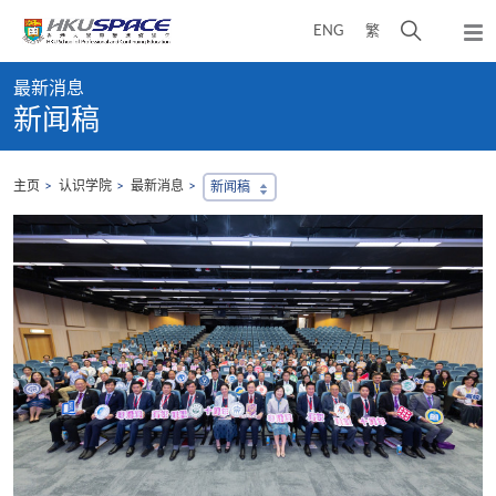
Skip
打
ENG
繁
to
弹
main
开
出
Main
content
搜
主
最新消息
content
菜
寻
新闻稿
start
单
介
面
主页
认识学院
最新消息
新闻稿
，
会
地