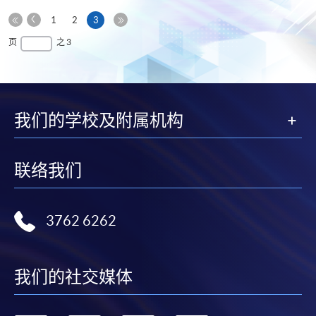
上
本
1
2
3
一
第
页
最
页
之 3
页
一
后
页
一
页
我们的学校及附属机构
联络我们
3762 6262
我们的社交媒体