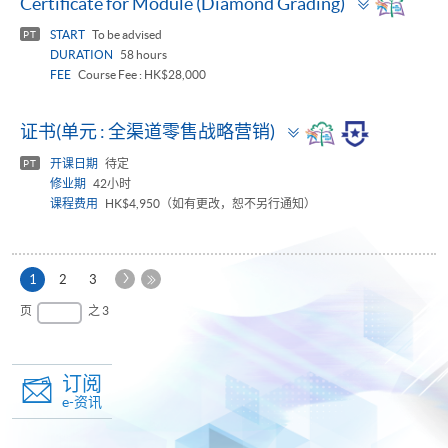
Certificate for Module (Diamond Grading)
panel
START
To be advised
PT
DURATION
58 hours
FEE
Course Fee : HK$28,000
Toggle
证书(单元 : 全渠道零售战略营销)
panel
开课日期
待定
PT
修业期
42小时
课程费用
HK$4,950（如有更改，恕不另行通知）
下
本
1
2
3
一
页
最
页
之 3
页
后
一
页
订阅
e-资讯