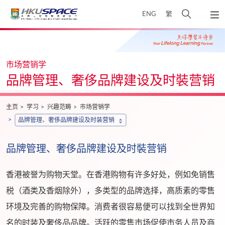
Skip
打
ENG
繁
to
弹
main
开
出
Main
content
搜
主
content
菜
寻
start
单
介
市场营销学
面
品牌管理、奢侈品牌建设及时裝营销
主页
学习
兴趣范畴
市场营销学
品牌管理、奢侈品牌建设及时装营销
品牌管理、奢侈品牌建设及时裝营销
香港被誉为购物天堂。在香港购物有许多好处，例如免销售
税（酒类及香烟除外），多类型的品牌选择，高质素的零售
环境及完善的购物保障。消费者很容易便可以找到全世界知
名的时装及奢侈品品牌。活跃的零售市场促使市务人员及商