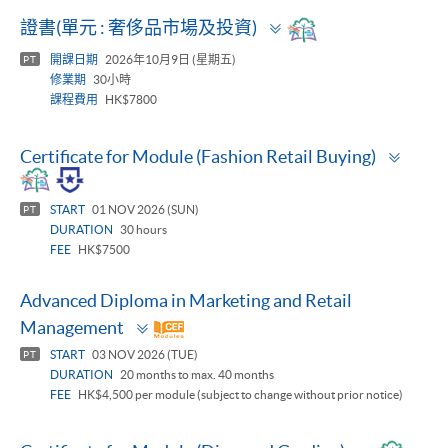
Toggle
證書(單元 : 奢侈品市場及投資)
panel
開課日期
2026年10月9日 (星期五)
PT
修業期
30小時
課程費用
HK$7800
Toggl
Certificate for Module (Fashion Retail Buying)
panel
START
01 NOV 2026 (SUN)
PT
DURATION
30 hours
FEE
HK$7500
Advanced Diploma in Marketing and Retail
Toggle
Management
panel
START
03 NOV 2026 (TUE)
PT
DURATION
20 months to max. 40 months
FEE
HK$4,500 per module (subject to change without prior notice)
Toggle