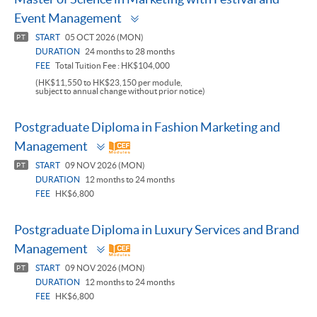
Toggle
Event Management
panel
START
05 OCT 2026 (MON)
PT
DURATION
24 months to 28 months
FEE
Total Tuition Fee : HK$104,000
(HK$11,550 to HK$23,150 per module,
subject to annual change without prior notice)
Postgraduate Diploma in Fashion Marketing and
Toggle
Management
panel
START
09 NOV 2026 (MON)
PT
DURATION
12 months to 24 months
FEE
HK$6,800
Postgraduate Diploma in Luxury Services and Brand
Toggle
Management
panel
START
09 NOV 2026 (MON)
PT
DURATION
12 months to 24 months
FEE
HK$6,800