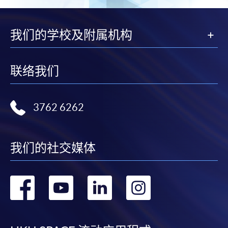
我们的学校及附属机构
联络我们
3762 6262
我们的社交媒体
转
转
转
转
到
到
到
到