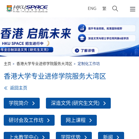
Skip
打
ENG
繁
to
弹
main
开
出
Main
content
搜
主
content
菜
寻
start
单
介
面
主页
香港大学专业进修学院服务大湾区
定制化工作坊
香港大学专业进修学院服务大湾区
返回主页
学院简介
深造文凭 (研究生文凭)
研讨会及工作坊
网上课程
上水教学中心
学院优势
新闻