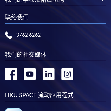
联络我们
3762 6262
我们的社交媒体
转
转
转
转
到
到
到
到
facebook
youtube
linkedin
instag
HKU SPACE 流动应用程式