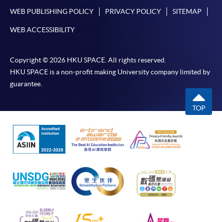
WEB PUBLISHING POLICY
PRIVACY POLICY
SITEMAP
除特殊情況(例如課程因報名人數不足而被取消)及
法例規定外，一切已繳費用，概不退還。
WEB ACCESSIBILITY
如須甄選入學，則正式收據並不可作為 閣下已獲
取錄的證明。學院將在截止報名日期後儘快通知申
Copyright © 2026 HKU SPACE. All rights reserved.
請者是否獲取錄。落選的申請人將獲退還已繳交的
HKU SPACE is a non-profit making University company limited by
學費。
guarantee.
TOP
免責聲明
本學院為學院開設的其中一些課程提供在線服務的平台。雖然
本學院會力求在有關網頁上刊載的資訊正確和合時，但本學院
卻不能為這些資訊作出任何明確或隱含的保證。本學院尤其不
會保證下列各項：資訊並無侵犯版權，資訊可安全使用、資訊
準確、資訊適合任何目的、資訊不含電腦病毒等。