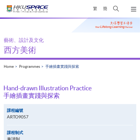
Skip
Open
繁
簡
to
Togg
main
search
navi
Main
content
panel
content
start
藝術、設計及文化
西方美術
Home
Programmes
手繪插畫實踐與探索
Hand-drawn Illustration Practice
手繪插畫實踐與探索
課程編號
ARTO9057
課程制式
兼讀制