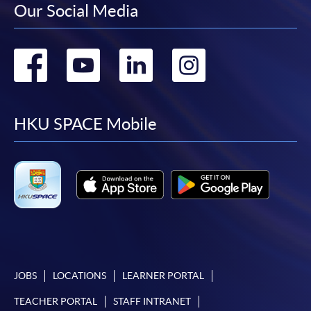
Our Social Media
選用網上報名服務必須在已接駁互聯網及支援
JavaScript程式瀏覽器的電腦上進行。建議選用
Go
Go
Go
Go
Google Chrome瀏覽器。
申請人不應閒置申請超過10分鐘。否則，申請人
to
to
to
to
必須重新開始整個申請程序。
facebook
youtube
linkedin
instag
網上報名只支援「提早報讀優惠」。如需享用其他
HKU SPACE Mobile
報讀優惠，請親臨學院的報名中心報名。
在網上報名過程中，由於提交課程申請和付款在系
統處理上為兩個不同的程序，成功付款並不保證成
功被獲取錄。任何不成功的申請，課程組職員將儘
快與 閣下聯絡。
申請人應注意，不論親身或網上報讀，相同的課
程/科目只可提交一次申請。
在網上報名過程中，付款成功後，網頁將顯示付款
JOBS
LOCATIONS
LEARNER PORTAL
確認。另外，確認電子郵件亦會發送到 閣下的電
TEACHER PORTAL
STAFF INTRANET
子郵件帳戶。請保留確定回條作日後查詢用途。