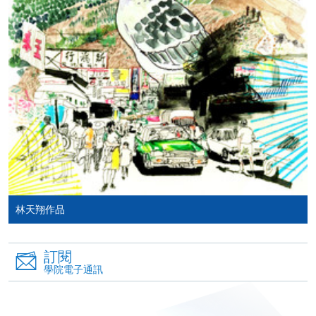
Pay) 、「支付寶」(Online Alipay) 或 「轉數快」(FPS)
繳付學費。
親身報名/郵遞
報讀新課程
凡以「先到先得」為取錄方式的課程，請填妥
SF26報名表，親往
報名中心
或以郵遞方式連同學
林天翔作品
費以及所需證明文件呈交。
[
下載報名表SF26
]
訂閱
學院電子通訊
申請學歷頒授及專業課程可能需要其他資料，報名
表可向報名中心或有關課程負責人索取。填妥申請