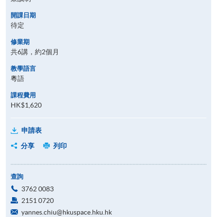
開課日期
待定
修業期
共6講，約2個月
教學語言
粵語
課程費用
HK$1,620
申請表
分享
列印
查詢
3762 0083
2151 0720
yannes.chiu@hkuspace.hku.hk