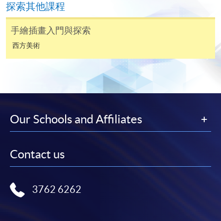
表格後，請連同報名費/學費以及所需證明文件親
探索其他課程
往報名中心或以郵遞方式遞交。
手繪插畫入門與探索
西方美術
報讀同一學歷頒授課程內其他單元
​學院為學歷頒授課程特設「註冊及學費通知」，適
用於一般學歷頒授課程。
Our Schools and Affiliates
課程負責人會為學員送上「註冊及學費通知」
(「通知」)，請填妥有關「通知」，並親往報名中
心或以郵遞方式，遞交「通知」及繳交所需費用。
Contact us
有關繳費詳情，請參閱
付款方法
。如對報名程序有任
何疑問，請詳閱個別課程資料，或聯絡有關課程負責
3762 6262
人或報名中心。
課程/科目報名注意事項: