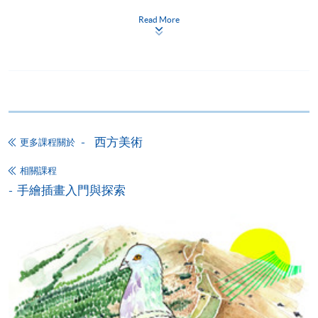
月免息分期付款優惠，必須親臨本學院設有報名服務的教
Read More
學中心作付款安排。
如欲了解如何於網上報讀新課程及繳費，請瀏覽網上
申請/報讀指南 :
-
短期課程
西方美術
更多課程關於
-
個別學歷頒授課程
相關課程
手繪插畫入門與探索
報讀同一學歷頒授課程內其他單元
個別課程為須報讀同一學歷頒授課程及其他單元或繳
交下期學費的學員，提供網上服務，如學員就讀的課
程設有此服務，課程負責人會通知學員有關程序。
網上支付可通過「繳費靈」(PPS) (不適用於手機)、
VISA 或 Mastercard、「微信支付」(Online WeChat