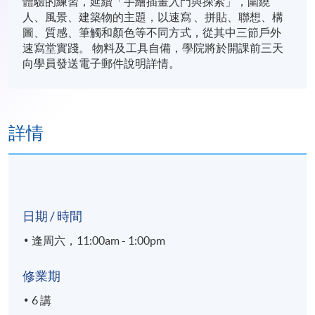
體驗的練習，延續「手繪插畫入門與探索」，圍繞
人、風景、建築物的主題，以速寫 、拼貼、聯想、構
圖、質感、筆觸和顏色等不同方式，從其中三節戶外
速寫堂實踐。 物料及工具自備，學院將於開課前三天
向學員發送電子郵件說明詳情。
詳情
日期 / 時間
逢周六，11:00am - 1:00pm
修業期
6 講