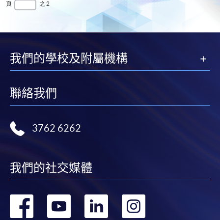
第
頁
最
頁
之 2
頁
一
後
頁
一
頁
我們的學校及附屬機構
聯絡我們
3762 6262
我們的社交媒體
轉
轉
轉
轉