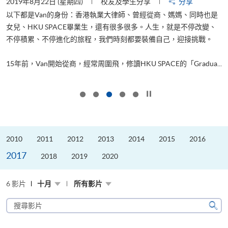
2019年8月22日 (星期四)
校友及學生分享
分享
2
以下都是Van的身份：香港執業大律師、曾經從商、媽媽、同時也是
女兒、HKU SPACE畢業生，還有很多很多。人生，就是不停改變、
求
不停積累、不停進化的旅程，我們時刻都要裝備自己，迎接挑戰。
H
也
理
.
15年前，Van開始從商，經常周圍飛，修讀HKU SPACE的「Gradua...
M
按下以暫停幻燈片
2010
2011
2012
2013
2014
2015
2016
2017
2018
2019
2020
6 影片
十月
所有影片
搜
尋
搜
影
尋