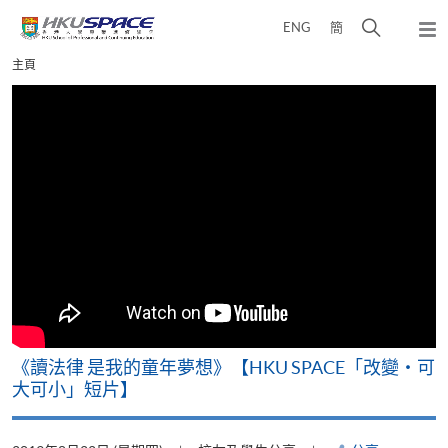
Skip
打
ENG
簡
to
彈
main
開
出
Main
主頁
content
搜
主
content
選
尋
start
單
介
面
改
《讀法律 是我的童年夢想》【HKU SPACE「改變‧可
A
大可小」短片】
T