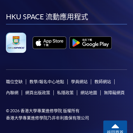
到
到
到
到
facebook
youtube
linkedin
instag
HKU SPACE 流動應用程式
職位空缺
教學/報名中心地點
學員網站
教師網站
內聯網
網頁出版政策
私隱政策
網站地圖
無障礙網頁
© 2026 香港大學專業進修學院 版權所有
香港大學專業進修學院乃非牟利擔保有限公司
返回頁首