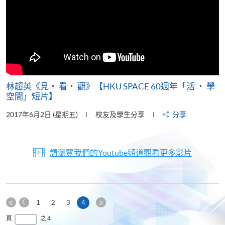
林超英《見‧ 看‧ 觀》【HKU SPACE 60週年「活 ‧ 學
空間」短片】
2017年6月2日 (星期五)
校友及學生分享
分享
請瀏覽我們的Youtube頻道觀看更多影片
上
本
1
2
3
4
一
第
頁
最
頁
之 4
頁
一
後