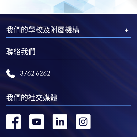
頁
一
頁
我們的學校及附屬機構
聯絡我們
3762 6262
我們的社交媒體
轉
轉
轉
轉
到
到
到
到