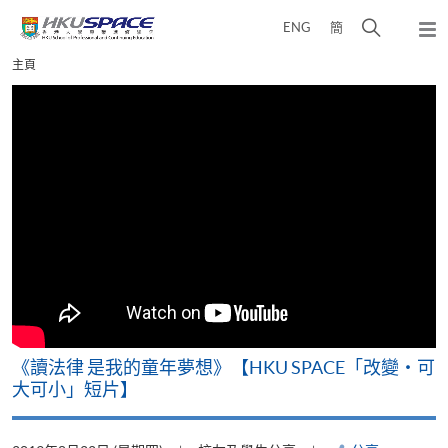
Skip
打
ENG
簡
to
彈
main
開
出
Main
主頁
content
搜
主
content
選
尋
start
單
介
面
改
《讀法律 是我的童年夢想》【HKU SPACE「改變‧可
A
大可小」短片】
T