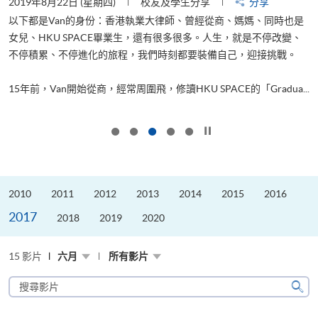
2019年8月22日 (星期四)
校友及學生分享
分享
2
以下都是Van的身份：香港執業大律師、曾經從商、媽媽、同時也是
女兒、HKU SPACE畢業生，還有很多很多。人生，就是不停改變、
求
不停積累、不停進化的旅程，我們時刻都要裝備自己，迎接挑戰。
H
也
理
.
15年前，Van開始從商，經常周圍飛，修讀HKU SPACE的「Gradua...
M
按下以暫停幻燈片
2010
2011
2012
2013
2014
2015
2016
2017
2018
2019
2020
15 影片
六月
所有影片
搜
尋
搜
影
尋