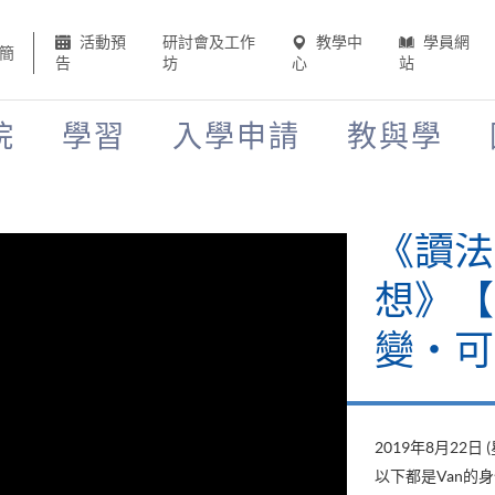
活動預
研討會及工作
教學中
學員網
簡
告
坊
心
站
院
學習
入學申請
教與學
《讀法
想》【H
變‧可
2019年8月22日 
以下都是Van的