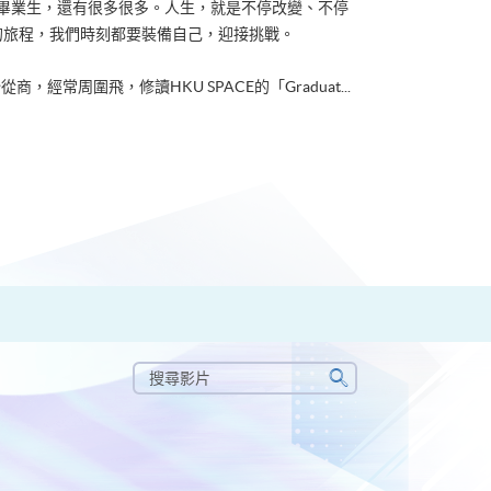
ACE畢業生，還有很多很多。人生，就是不停改變、不停
的旅程，我們時刻都要裝備自己，迎接挑戰。
從商，經常周圍飛，修讀HKU SPACE的「Graduat...
搜
尋
搜
影
尋
片