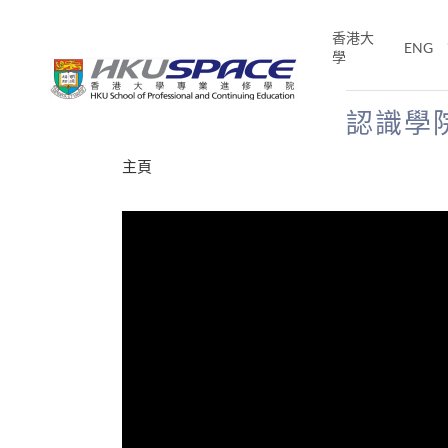
Skip
to
香港大
ENG
main
學
content
認識學
Main
主頁
content
start
才能活在
CE「改
片】
分享