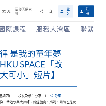
惡劣天氣安
登
註
分
打
SOUL
排
冊
入
享
開
至
搜
尋
國際課程
服務大灣區
聯繫
介
面
律 是我的童年夢
KU SPACE「改
大可小」短片】
(星期四)
校友及學生分享
分享
身份：香港執業大律師、曾經從商、媽媽、同時也是女