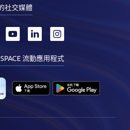
的社交媒體
轉
轉
轉
轉
到
到
到
到
facebook
youtube
linkedin
instagram
 SPACE 流動應用程式