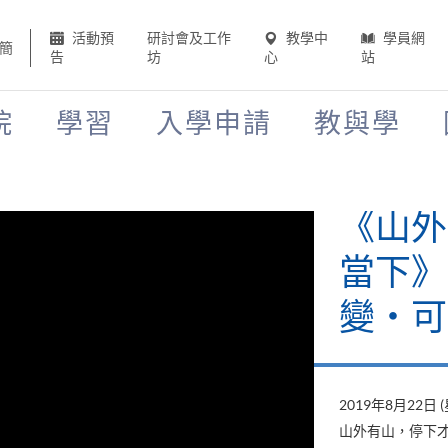
活動預
研討會及工作
教學中
學員網
簡
告
坊
心
站
院
學習
入學申請
教與學
《山外
當下》
變‧可
2019年8月22日 
山外有山，停下