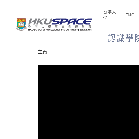
Skip
to
香港大
ENG
main
學
content
認識學
Main
主頁
content
start
年夢
E「改
片】
分享
、媽媽、同時也是女