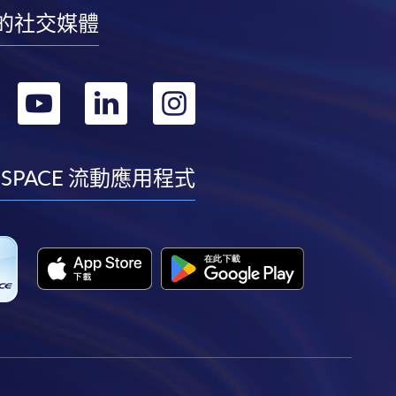
的社交媒體
轉
轉
轉
轉
到
到
到
到
facebook
youtube
linkedin
instagram
 SPACE 流動應用程式