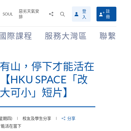
惡劣天氣安
登
註
分
打
SOUL
排
冊
入
享
開
至
搜
尋
國際課程
服務大灣區
聯繫
介
面
有山，停下才能活在
【HKU SPACE「改
大可小」短片】
(星期四)
校友及學生分享
分享
才能活在當下