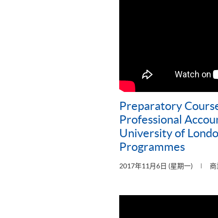
Preparatory Course
Professional Accou
University of Londo
Programmes
2017年11月6日 (星期一)
商