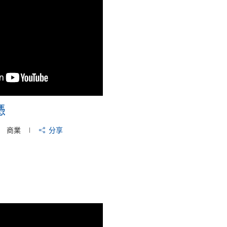
憑
商業
分享