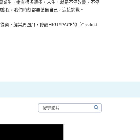
ACE畢業生，還有很多很多。人生，就是不停改變、不停
的旅程，我們時刻都要裝備自己，迎接挑戰。
從商，經常周圍飛，修讀HKU SPACE的「Graduat...
搜
尋
搜
影
尋
片