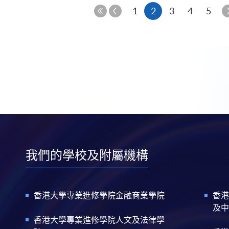
上
本
1
2
3
4
5
一
第
頁
頁
一
頁
我們的學校及附屬機構
香港大學專業進修學院金融商業學院
香港
及中
香港大學專業進修學院人文及法律學