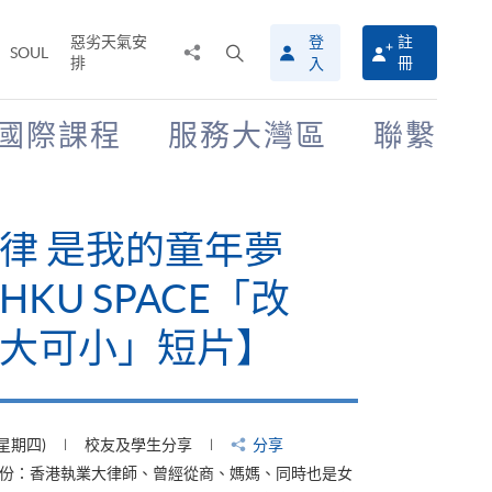
惡劣天氣安
登
註
分
打
SOUL
排
冊
入
享
開
至
搜
尋
國際課程
服務大灣區
聯繫
介
面
律 是我的童年夢
KU SPACE「改
大可小」短片】
(星期四)
校友及學生分享
分享
身份：香港執業大律師、曾經從商、媽媽、同時也是女