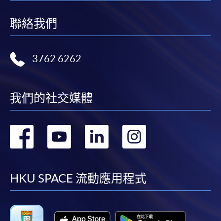
聯絡我們
3762 6262
我們的社交媒體
轉
轉
轉
轉
到
到
到
到
facebook
youtube
linkedin
instag
HKU SPACE 流動應用程式