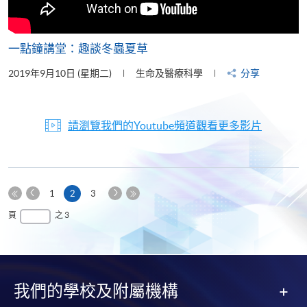
一點鐘講堂：趣談冬蟲夏草
2019年9月10日 (星期二)
生命及醫療科學
分享
請瀏覽我們的Youtube頻道觀看更多影片
上
下
本
1
2
3
一
一
第
頁
最
頁
之 3
頁
頁
一
後
頁
一
頁
我們的學校及附屬機構