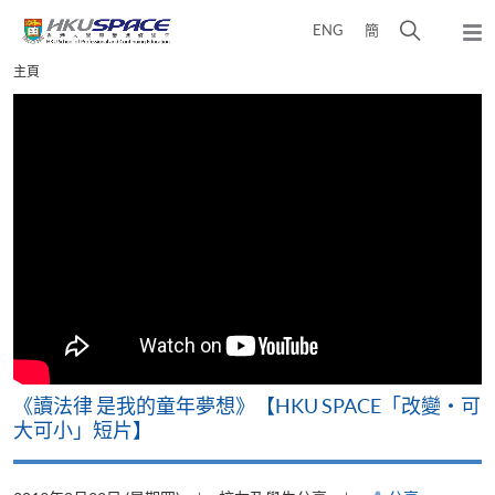
Skip
打
ENG
簡
to
彈
main
開
出
Main
主頁
content
搜
主
content
選
尋
start
單
介
面
改
《讀法律 是我的童年夢想》【HKU SPACE「改變‧可
A
大可小」短片】
T