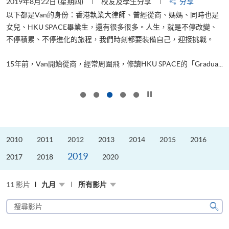
2019年8月22日 (星期四)
校友及學生分享
分享
2
以下都是Van的身份：香港執業大律師、曾經從商、媽媽、同時也是
女兒、HKU SPACE畢業生，還有很多很多。人生，就是不停改變、
求
不停積累、不停進化的旅程，我們時刻都要裝備自己，迎接挑戰。
H
也
理
.
15年前，Van開始從商，經常周圍飛，修讀HKU SPACE的「Gradua...
M
按下以暫停幻燈片
2010
2011
2012
2013
2014
2015
2016
2019
2017
2018
2020
11 影片
九月
所有影片
搜
尋
搜
影
尋