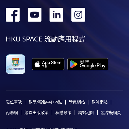
轉
轉
轉
轉
到
到
到
到
facebook
youtube
linkedin
instag
HKU SPACE 流動應用程式
職位空缺
教學/報名中心地點
學員網站
教師網站
內聯網
網頁出版政策
私隱政策
網站地圖
無障礙網頁