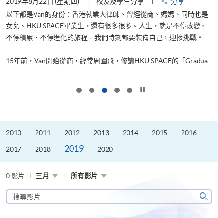
2019年8月22日 (星期四)
校友及學生分享
分享
2
以下都是Van的身份：香港執業大律師、曾經從商、媽媽、同時也是
女兒、HKU SPACE畢業生，還有很多很多。人生，就是不停改變、
求
不停積累、不停進化的旅程，我們時刻都要裝備自己，迎接挑戰。
H
也
理
.
15年前，Van開始從商，經常周圍飛，修讀HKU SPACE的「Gradua...
M
按下以暫停幻燈片
2010
2011
2012
2013
2014
2015
2016
2019
2017
2018
2020
0 影片
三月
所有影片
搜
尋
搜
影
尋