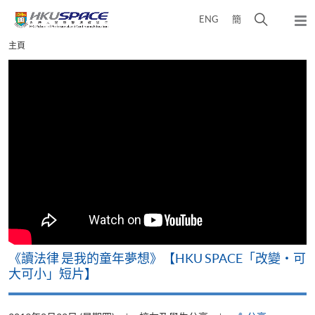
Skip
打
ENG
簡
to
彈
main
開
出
Main
主頁
content
搜
主
content
選
尋
start
單
介
面
改
《讀法律 是我的童年夢想》【HKU SPACE「改變‧可
A
大可小」短片】
T