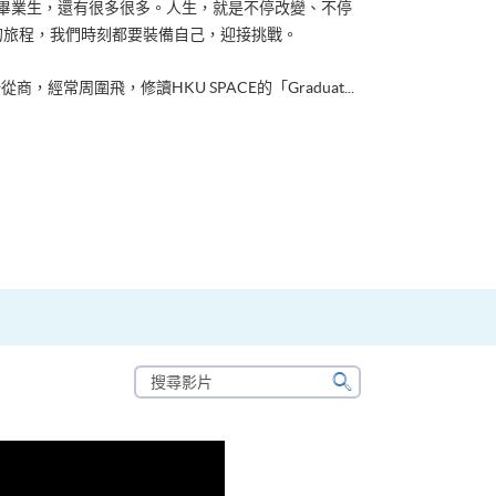
ACE畢業生，還有很多很多。人生，就是不停改變、不停
的旅程，我們時刻都要裝備自己，迎接挑戰。
從商，經常周圍飛，修讀HKU SPACE的「Graduat...
搜
尋
搜
影
尋
片