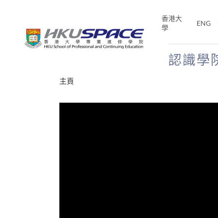
Skip
to
香港大
ENG
main
學
content
認識學
Main
主頁
content
start
才能活在
CE「改
片】
分享