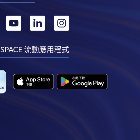
轉
轉
轉
轉
到
到
到
到
facebook
youtube
linkedin
instagram
 SPACE 流動應用程式