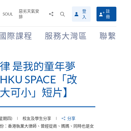
惡劣天氣安
登
註
分
打
SOUL
排
冊
入
享
開
至
搜
尋
國際課程
服務大灣區
聯繫
介
面
律 是我的童年夢
KU SPACE「改
大可小」短片】
(星期四)
校友及學生分享
分享
身份：香港執業大律師、曾經從商、媽媽、同時也是女