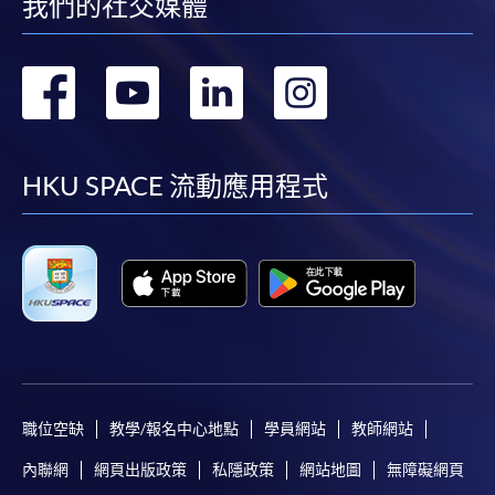
我們的社交媒體
轉
轉
轉
轉
到
到
到
到
facebook
youtube
linkedin
instag
HKU SPACE 流動應用程式
職位空缺
教學/報名中心地點
學員網站
教師網站
內聯網
網頁出版政策
私隱政策
網站地圖
無障礙網頁