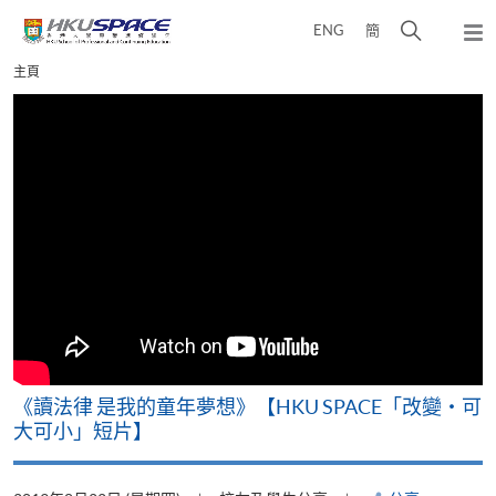
Skip
打
ENG
簡
to
彈
main
開
出
Main
主頁
content
搜
主
content
選
尋
start
單
介
面
改
《讀法律 是我的童年夢想》【HKU SPACE「改變‧可
A
大可小」短片】
T