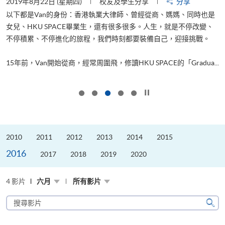
2019年8月22日 (星期四)
校友及學生分享
分享
2
以下都是Van的身份：香港執業大律師、曾經從商、媽媽、同時也是
女兒、HKU SPACE畢業生，還有很多很多。人生，就是不停改變、
求
不停積累、不停進化的旅程，我們時刻都要裝備自己，迎接挑戰。
H
也
理
.
15年前，Van開始從商，經常周圍飛，修讀HKU SPACE的「Gradua...
M
按下以暫停幻燈片
2010
2011
2012
2013
2014
2015
2016
2017
2018
2019
2020
4 影片
六月
所有影片
搜
尋
搜
影
尋