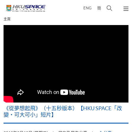
Skip
打
ENG
簡
to
彈
main
開
出
Main
主頁
content
搜
主
content
選
尋
start
單
介
面
《從夢想起飛》（十五秒版本）【HKU SPACE「改
變‧可大可小」短片】