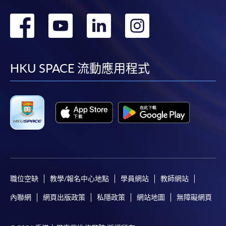
轉
轉
轉
轉
到
到
到
到
facebook
youtube
linkedin
instag
HKU SPACE 流動應用程式
職位空缺
教學/報名中心地點
學員網站
教師網站
內聯網
網頁出版政策
私隱政策
網站地圖
無障礙網頁