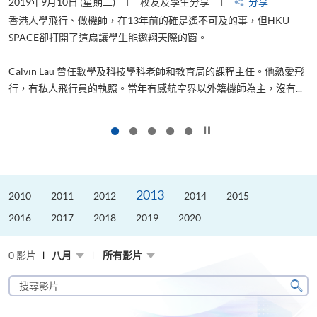
2019年9月10日 (星期二)
校友及學生分享
分享
2
香港人學飛行、做機師，在13年前的確是遙不可及的事，但HKU
SPACE卻打開了這扇讓學生能遨翔天際的窗。
Calvin Lau 曾任數學及科技學科老師和教育局的課程主任。他熱愛飛
更
行，有私人飛行員的執照。當年有感航空界以外籍機師為主，沒有...
按下以暫停幻燈片
2013
2010
2011
2012
2014
2015
2016
2017
2018
2019
2020
0 影片
八月
所有影片
搜
尋
搜
影
尋