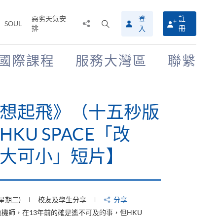
惡劣天氣安
登
註
分
打
SOUL
排
冊
入
享
開
至
搜
尋
國際課程
服務大灣區
聯繫
介
面
有山，停下才能活在
【HKU SPACE「改
大可小」短片】
(星期四)
校友及學生分享
分享
才能活在當下