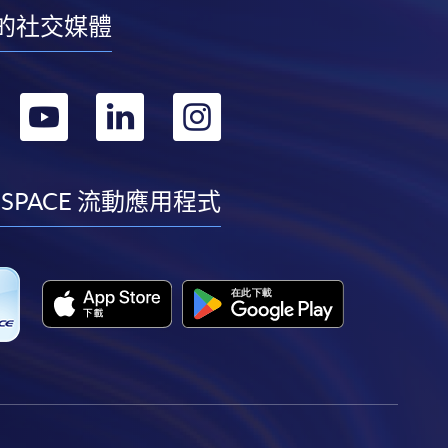
的社交媒體
轉
轉
轉
轉
到
到
到
到
facebook
youtube
linkedin
instagram
 SPACE 流動應用程式