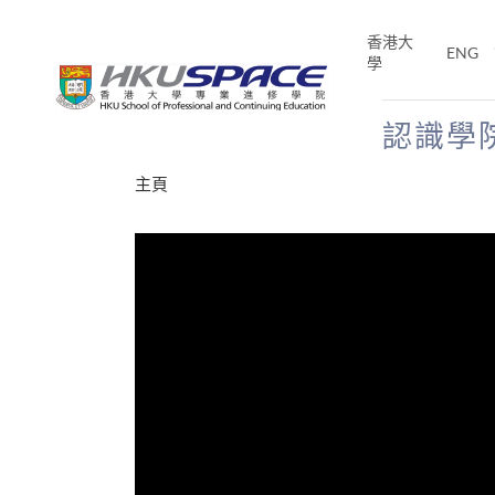
Skip
to
香港大
ENG
main
學
content
認識學
Main
主頁
content
start
十五秒版
E「改
片】
分享
的事，但HKU