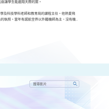
？可能很多人都會答：是為了找份更好的工作，追求更
tone到HKU SPACE進修體育運動課程前，這也是他
生活太快太急速，有時令我們欠缺了聆聽內心的空...
搜
尋
搜
影
尋
片