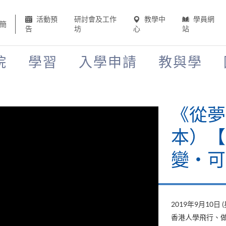
活動預
研討會及工作
教學中
學員網
簡
告
坊
心
站
院
學習
入學申請
教與學
《山外
當下》
變‧可
2019年8月22日 
山外有山，停下