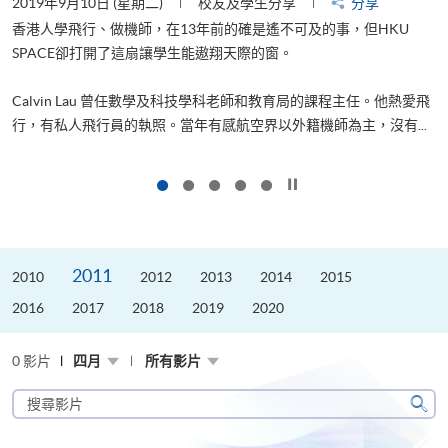
2019年9月10日 (星期二)
校友及學生分享
分享
2
香港人學飛行、做機師，在13年前的確是遙不可及的事，但HKU
SPACE卻打開了這扇讓學生能遨翔天際的窗。
Calvin Lau 曾任數學及科技學科老師和教育局的課程主任。他熱愛飛
更
行，有私人飛行員的執照。當年有感航空界以外籍機師為主，沒有...
按下以暫停幻燈片
2011
2010
2012
2013
2014
2015
2016
2017
2018
2019
2020
0 影片
四月
所有影片
搜
尋
搜
影
尋