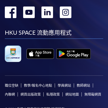
轉
轉
轉
轉
到
到
到
到
facebook
youtube
linkedin
instag
HKU SPACE 流動應用程式
職位空缺
教學/報名中心地點
學員網站
教師網站
內聯網
網頁出版政策
私隱政策
網站地圖
無障礙網頁