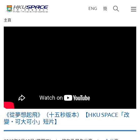
Skip
打
ENG
簡
to
彈
main
開
出
Main
主頁
content
搜
主
content
選
尋
start
單
介
面
《從夢想起飛》（十五秒版本）【HKU SPACE「改
變‧可大可小」短片】