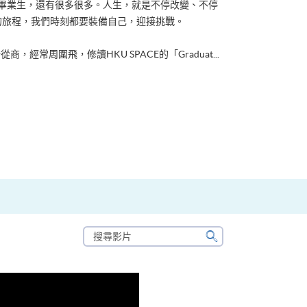
ACE畢業生，還有很多很多。人生，就是不停改變、不停
的旅程，我們時刻都要裝備自己，迎接挑戰。
從商，經常周圍飛，修讀HKU SPACE的「Graduat...
搜
尋
搜
影
尋
片