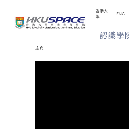
Skip
to
香港大
ENG
main
學
content
認識學
Main
主頁
content
start
才能活在
CE「改
片】
分享