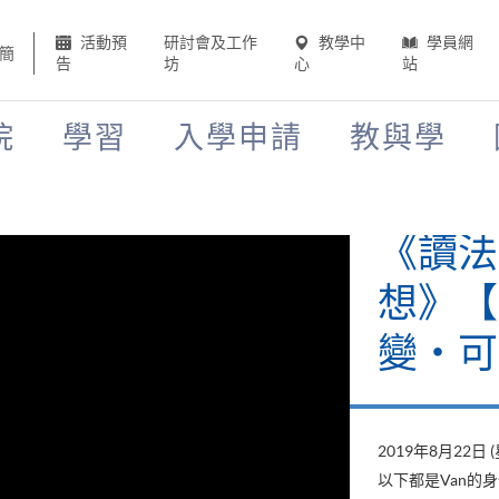
活動預
研討會及工作
教學中
學員網
簡
告
坊
心
站
院
學習
入學申請
教與學
《讀法
想》【H
變‧可
2019年8月22日 
以下都是Van的