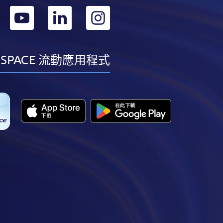
轉
轉
轉
轉
到
到
到
到
facebook
youtube
linkedin
instagram
 SPACE 流動應用程式