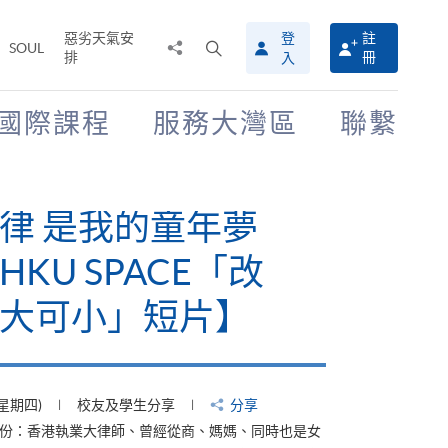
惡劣天氣安
登
註
分
打
SOUL
排
冊
入
享
開
至
搜
尋
國際課程
服務大灣區
聯繫
介
面
律 是我的童年夢
KU SPACE「改
大可小」短片】
(星期四)
校友及學生分享
分享
身份：香港執業大律師、曾經從商、媽媽、同時也是女