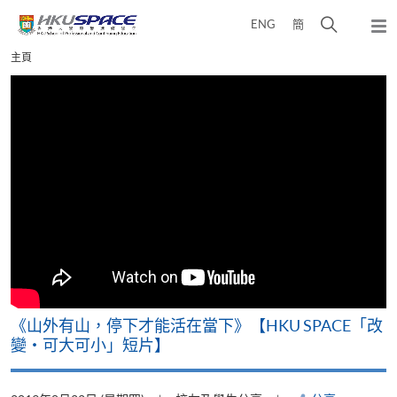
Skip
打
ENG
簡
to
彈
main
開
出
Main
主頁
content
搜
主
content
選
尋
start
單
介
面
可
《山外有山，停下才能活在當下》【HKU SPACE「改
A
變‧可大可小」短片】
T