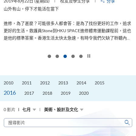
2019年8月22日 (星期四)
校友及學生分享
分享
2
是
山外有山，停下才能活在當下
、
進修，為了甚麼？可能很多人都會答：是為了找份更好的工作，追求
H
更好的生活。救護員Stone到HKU SPACE進修體育運動課程前，這也
理
..
是他的標準答案。香港生活太快太急速，有時令我們欠缺了聆聽內...
M
按下以暫停幻燈片
2010
2011
2012
2013
2014
2015
2016
2017
2018
2019
2020
0 影片
七月
美術、設計及文化
搜
尋
搜
影
尋