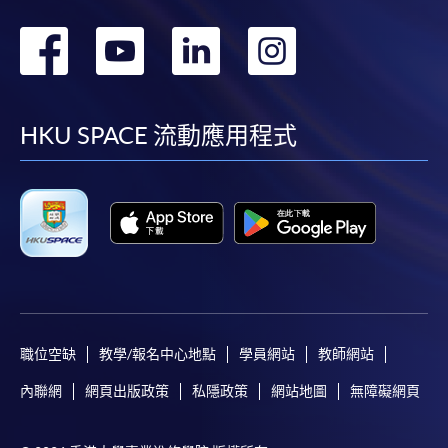
轉
轉
轉
轉
到
到
到
到
facebook
youtube
linkedin
instag
HKU SPACE 流動應用程式
職位空缺
教學/報名中心地點
學員網站
教師網站
內聯網
網頁出版政策
私隱政策
網站地圖
無障礙網頁