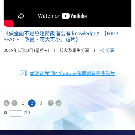
《做金融不是魚翅撈飯 首要有 knowledge》【HKU
SPACE「改變‧可大可小」短片】
2019年1月30日 (星期三)
校友及學生分享
分享
請瀏覽我們的Youtube頻道觀看更多影片
上
下
本
1
2
3
一
一
第
頁
最
頁
之 3
頁
頁
一
後
頁
一
頁