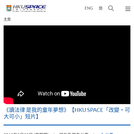
Skip
打
ENG
簡
to
彈
main
開
出
Main
主頁
content
搜
主
content
選
尋
start
單
介
面
改
《讀法律 是我的童年夢想》【HKU SPACE「改變‧可
A
大可小」短片】
T