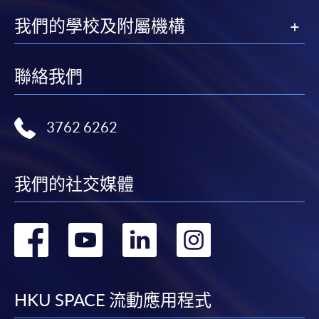
我們的學校及附屬機構
聯絡我們
3762 6262
我們的社交媒體
轉
轉
轉
轉
到
到
到
到
facebook
youtube
linkedin
instag
HKU SPACE 流動應用程式