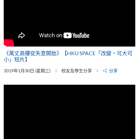
《萬丈高樓從失意開始》【HKU SPACE「改變‧可大可
小」短片】
2019年1月30日 (星期三)
校友及學生分享
分享