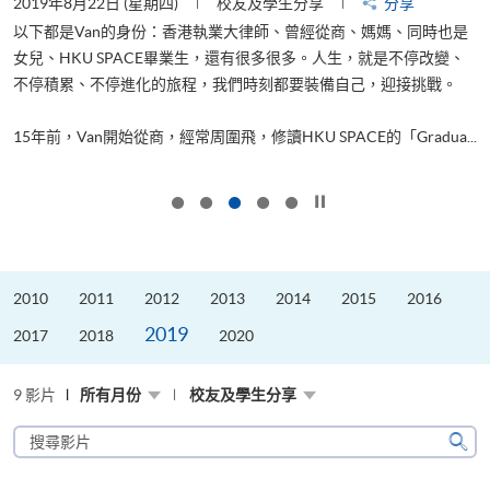
2019年8月22日 (星期四)
校友及學生分享
分享
2
以下都是Van的身份：香港執業大律師、曾經從商、媽媽、同時也是
女兒、HKU SPACE畢業生，還有很多很多。人生，就是不停改變、
求
不停積累、不停進化的旅程，我們時刻都要裝備自己，迎接挑戰。
H
也
理
.
15年前，Van開始從商，經常周圍飛，修讀HKU SPACE的「Gradua...
M
按下以暫停幻燈片
2010
2011
2012
2013
2014
2015
2016
2019
2017
2018
2020
9 影片
所有月份
校友及學生分享
搜
尋
搜
影
尋