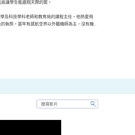
？可能很多人都會答：是為了找份更好的工作，追求更
tone到HKU SPACE進修體育運動課程前，這也是他
生活太快太急速，有時令我們欠缺了聆聽內心的空...
搜
尋
搜
影
尋
片