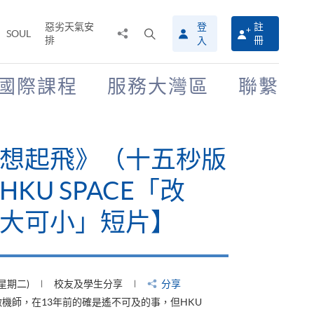
惡劣天氣安
登
註
分
打
SOUL
排
冊
入
享
開
至
搜
尋
國際課程
服務大灣區
聯繫
介
面
有山，停下才能活在
【HKU SPACE「改
大可小」短片】
(星期四)
校友及學生分享
分享
才能活在當下