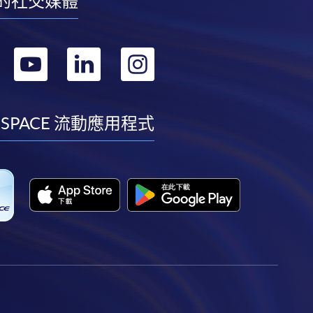
的社交媒體
轉
轉
轉
轉
到
到
到
到
facebook
youtube
linkedin
instagram
 SPACE 流動應用程式