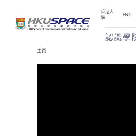
Skip
to
香港大
ENG
main
學
content
認識學
Main
主頁
content
start
十五秒版
E「改
片】
分享
的事，但HKU