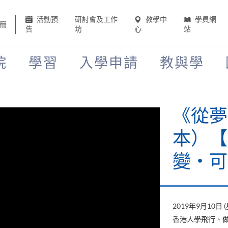
活動預
研討會及工作
教學中
學員網
簡
告
坊
心
站
院
學習
入學申請
教與學
《山外
當下》
變‧可
2019年8月22日 
山外有山，停下