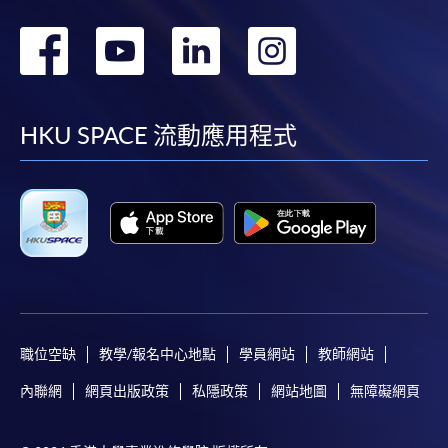
轉
轉
轉
轉
到
到
到
到
facebook
youtube
linkedin
instag
HKU SPACE 流動應用程式
職位空缺
教學/報名中心地點
學員網站
教師網站
內聯網
網頁出版政策
私隱政策
網站地圖
無障礙網頁