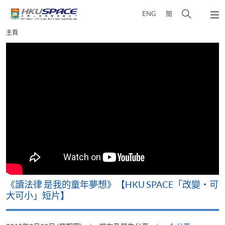
Skip
打
ENG
簡
to
彈
main
開
出
Main
主頁
content
搜
主
content
選
尋
start
單
介
面
改
《讀法律 是我的童年夢想》【HKU SPACE「改變‧可
A
大可小」短片】
T