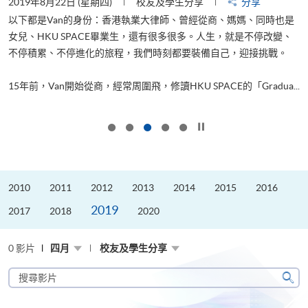
2019年8月22日 (星期四)
校友及學生分享
分享
2
以下都是Van的身份：香港執業大律師、曾經從商、媽媽、同時也是
女兒、HKU SPACE畢業生，還有很多很多。人生，就是不停改變、
求
不停積累、不停進化的旅程，我們時刻都要裝備自己，迎接挑戰。
H
也
理
.
15年前，Van開始從商，經常周圍飛，修讀HKU SPACE的「Gradua...
M
按下以暫停幻燈片
2010
2011
2012
2013
2014
2015
2016
2019
2017
2018
2020
0 影片
四月
校友及學生分享
搜
尋
搜
影
尋