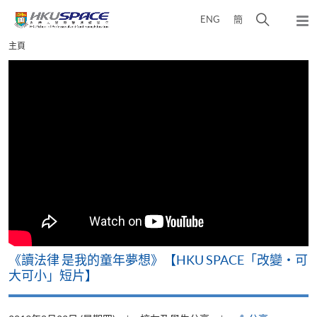
Skip
打
ENG
簡
to
彈
main
開
出
Main
主頁
content
搜
主
content
選
尋
start
單
介
面
改
《讀法律 是我的童年夢想》【HKU SPACE「改變‧可
A
大可小」短片】
T