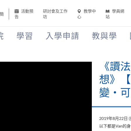
活動預
研討會及工作
教學中
學員網
簡
告
坊
心
站
院
學習
入學申請
教與學
《讀法
想》【H
變‧可
2019年8月22日 
以下都是Van的