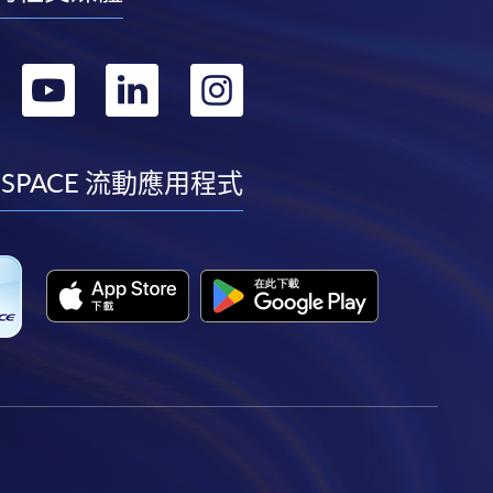
轉
轉
轉
轉
到
到
到
到
facebook
youtube
linkedin
instagram
 SPACE 流動應用程式