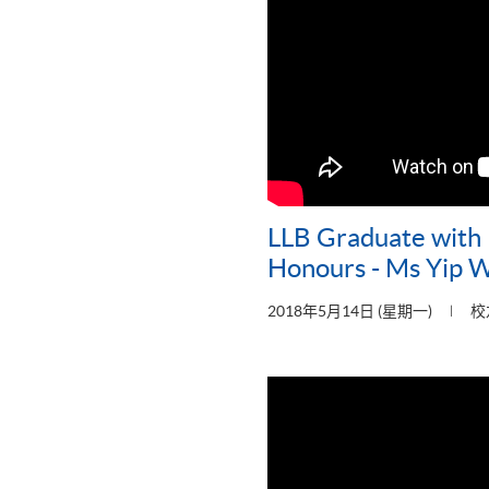
LLB Graduate with F
Honours - Ms Yip W
2018年5月14日 (星期一)
校