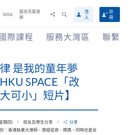
惡劣天氣安
登
註
分
打
SOUL
排
冊
入
享
開
至
搜
尋
國際課程
服務大灣區
聯繫
介
面
律 是我的童年夢
KU SPACE「改
大可小」短片】
(星期四)
校友及學生分享
分享
身份：香港執業大律師、曾經從商、媽媽、同時也是女