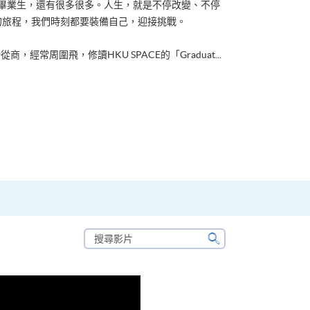
ACE畢業生，還有很多很多。人生，就是不停改變、不停
的旅程，我們時刻都要裝備自己，迎接挑戰。
從商，經常周圍飛，修讀HKU SPACE的「Graduat...
搜
尋
搜
影
尋
片