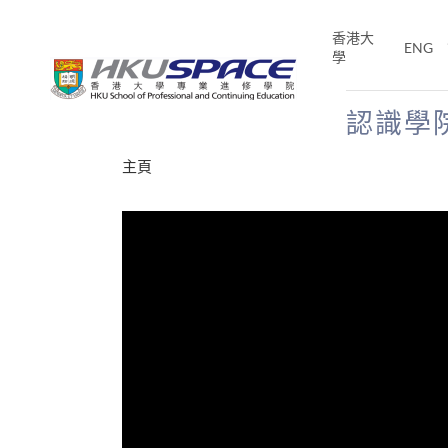
Skip
to
香港大
ENG
main
學
content
認識學
Main
主頁
content
start
才能活在
CE「改
片】
分享