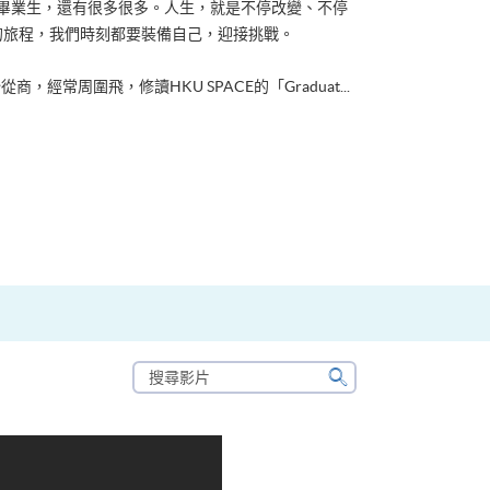
ACE畢業生，還有很多很多。人生，就是不停改變、不停
的旅程，我們時刻都要裝備自己，迎接挑戰。
從商，經常周圍飛，修讀HKU SPACE的「Graduat...
搜
尋
搜
影
尋
片