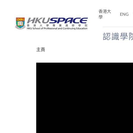
Skip
to
香港大
ENG
main
學
content
認識學
Main
主頁
content
start
才能活在
CE「改
片】
分享