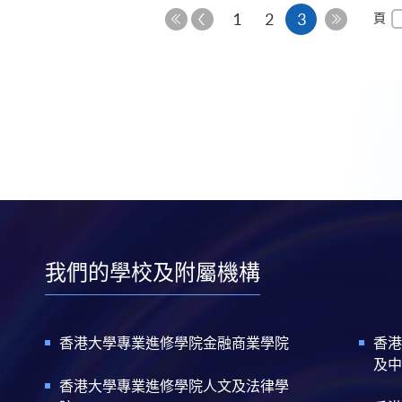
上
本
1
2
3
頁
一
第
最
頁
頁
一
後
頁
一
頁
我們的學校及附屬機構
香港大學專業進修學院金融商業學院
香港
及中
香港大學專業進修學院人文及法律學