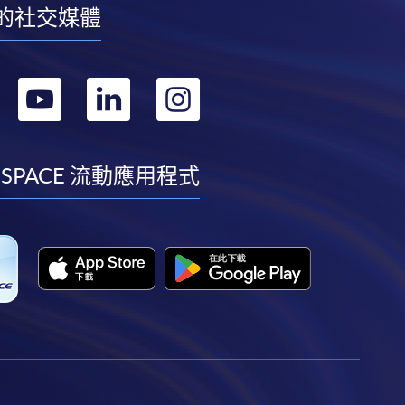
的社交媒體
轉
轉
轉
轉
到
到
到
到
facebook
youtube
linkedin
instagram
 SPACE 流動應用程式