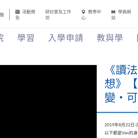
活動預
研討會及工作
教學中
學員網
簡
告
坊
心
站
院
學習
入學申請
教與學
《讀法
想》【H
變‧可
2019年8月22日 
以下都是Van的