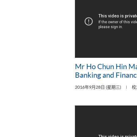
Mr Ho Chun Hin Ma
Banking and Financ
2016年9月28日 (星期三)
校