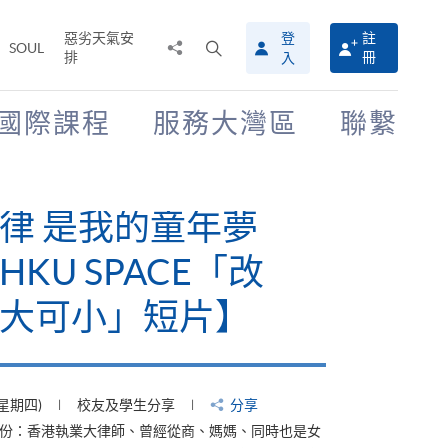
惡劣天氣安
登
註
分
打
SOUL
排
冊
入
享
開
至
搜
尋
國際課程
服務大灣區
聯繫
介
面
律 是我的童年夢
KU SPACE「改
大可小」短片】
(星期四)
校友及學生分享
分享
身份：香港執業大律師、曾經從商、媽媽、同時也是女