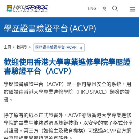
Skip
打
ENG
簡
to
彈
main
開
出
Main
content
搜
主
content
學歷證書驗證平台 (ACVP)
選
尋
start
單
介
面
主頁
教與學
學歷證書驗證平台 (ACVP)
歡迎使用香港大學專業進修學院學歷證
書驗證平台（ACVP）
學歷證書驗證平台（ACVP）是一個可靠且安全的系統，用
於驗證由香港大學專業進修學院（HKU SPACE）頒發的證
書。
除了原有的紙本正式證書外，ACVP亦讓香港大學專業進修
學院的畢業生能夠透過區塊鏈技術，以安全的電子格式分享
其證書。第三方（如僱主及教育機構）可透過ACVP官方網
站查驗相關學歷證明的真確性。