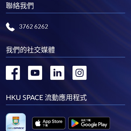
聯絡我們
3762 6262
我們的社交媒體
轉
轉
轉
轉
到
到
到
到
facebook
youtube
linkedin
instag
HKU SPACE 流動應用程式