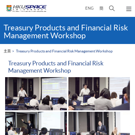
Skip
打
ENG
簡
to
彈
main
開
出
Main
content
搜
主
content
Treasury Products and Financial Risk
選
尋
start
Management Workshop
單
介
面
主頁
Treasury Products and Financial Risk Management Workshop
Treasury Products and Financial Risk
Management Workshop