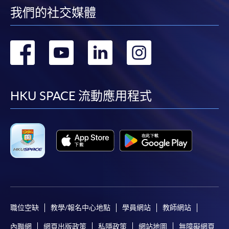
我們的社交媒體
轉
轉
轉
轉
到
到
到
到
facebook
youtube
linkedin
instag
HKU SPACE 流動應用程式
職位空缺
教學/報名中心地點
學員網站
教師網站
內聯網
網頁出版政策
私隱政策
網站地圖
無障礙網頁